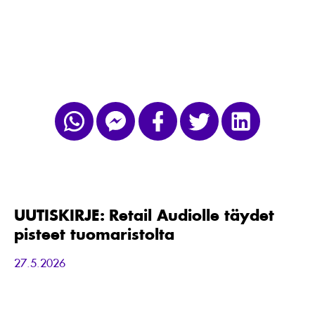
UUTISKIRJE:
Retail
Audiolle
täydet
UUTISKIRJE: Retail Audiolle täydet
pisteet
pisteet tuomaristolta
tuomaristolta
27.5.2026