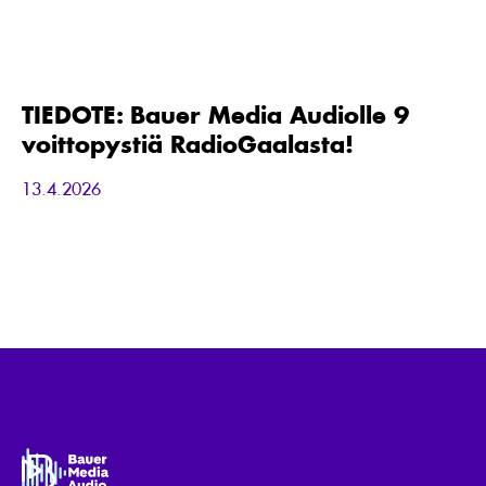
TIEDOTE:
Bauer
Media
Audiolle
TIEDOTE: Bauer Media Audiolle 9
9
voittopystiä RadioGaalasta!
voittopystiä
RadioGaalasta!
13.4.2026