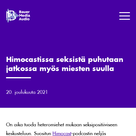
Skip
to
Bauer
content
Media
Me
Jotta
maailma
kuulostaisi
paremmalta.
Himocastissa seksistä puhutaan
jatkossa myös miesten suulla
20. joulukuuta 2021
On aika tuoda heteromiehet mukaan seksipositiiviseen
keskusteluun. Suositun
Himocast
-podcastin neljäs