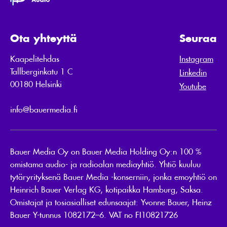
Ota yhteyttä
Seuraa
Kaapelitehdas
Instagram
Tallberginkatu 1 C
Linkedin
00180 Helsinki
Youtube
info@bauermedia.fi
Bauer Media Oy on Bauer Media Holding Oy:n 100 %
omistama audio- ja radioalan mediayhtiö. Yhtiö kuuluu
tytäryrityksenä Bauer Media -konserniin, jonka emoyhtiö on
Heinrich Bauer Verlag KG, kotipaikka Hamburg, Saksa.
Omistajat ja tosiasialliset edunsaajat: Yvonne Bauer, Heinz
Bauer Y-tunnus 1082172–6. VAT no FI10821726