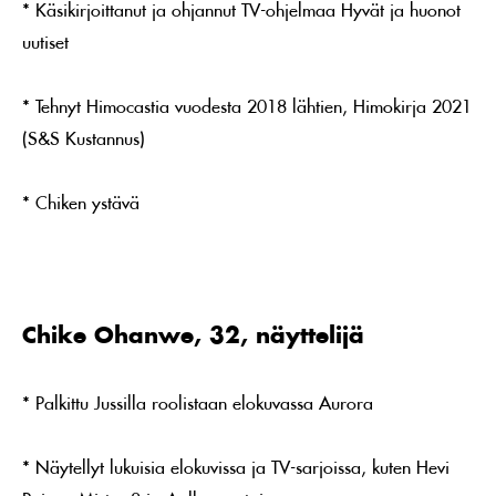
* Käsikirjoittanut ja ohjannut TV-ohjelmaa Hyvät ja huonot
uutiset
* Tehnyt Himocastia vuodesta 2018 lähtien, Himokirja 2021
(S&S Kustannus)
* Chiken ystävä
Chike Ohanwe, 32, näyttelijä
* Palkittu Jussilla roolistaan elokuvassa Aurora
* Näytellyt lukuisia elokuvissa ja TV-sarjoissa, kuten Hevi