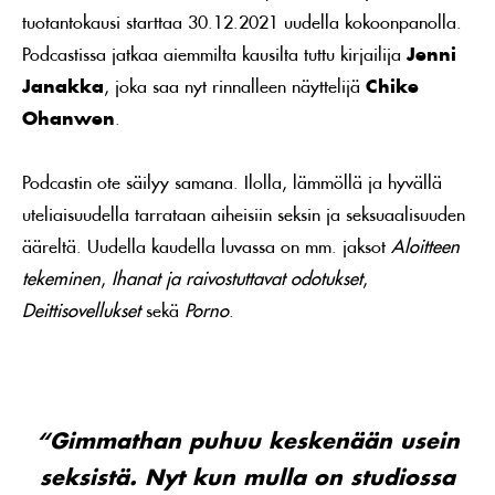
tuotantokausi starttaa 30.12.2021 uudella kokoonpanolla.
Podcastissa jatkaa aiemmilta kausilta tuttu kirjailija
Jenni
Janakka
, joka saa nyt rinnalleen näyttelijä
Chike
Ohanwen
.
Podcastin ote säilyy samana. Ilolla, lämmöllä ja hyvällä
uteliaisuudella tarrataan aiheisiin seksin ja seksuaalisuuden
ääreltä. Uudella kaudella luvassa on mm. jaksot
Aloitteen
tekeminen
,
Ihanat ja raivostuttavat odotukset
,
Deittisovellukset
sekä
Porno
.
“Gimmathan puhuu keskenään usein
seksistä. Nyt kun mulla on studiossa