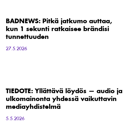
BADNEWS:
Pitkä
jatkumo
auttaa,
BADNEWS: Pitkä jatkumo auttaa,
kun
kun 1 sekunti ratkaisee brändisi
1
sekunti
tunnettuuden
ratkaisee
brändisi
27.5.2026
tunnettuuden
TIEDOTE:
Yllättävä
löydös
—
TIEDOTE: Yllättävä löydös — audio ja
audio
ulkomainonta yhdessä vaikuttavin
ja
ulkomainonta
mediayhdistelmä
yhdessä
vaikuttavin
5.5.2026
mediayhdistelmä