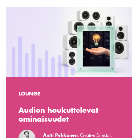
LOUNGE
Audion houkuttelevat
ominaisuudet
Antti Pehkonen
, Creative Director,