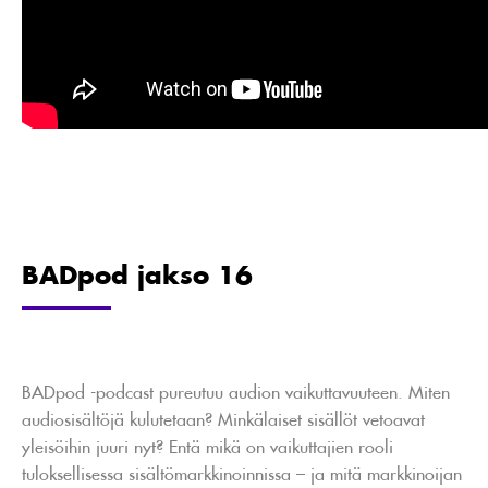
BADpod jakso 16
BADpod -podcast pureutuu audion vaikuttavuuteen. Miten
audiosisältöjä kulutetaan? Minkälaiset sisällöt vetoavat
yleisöihin juuri nyt? Entä mikä on vaikuttajien rooli
tuloksellisessa sisältömarkkinoinnissa – ja mitä markkinoijan