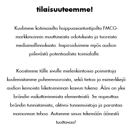
tilaisuuteemme!
Kuulimme kotimaisilta huippuasiantuntijoilta FMCG-
markkinoinnin muuttuneista odotuksista ja tuoreista
mediamallinnuksista. Inspiroiduimme myös audion
piilevästä potentiaalista toimialalle.
Koostimme tälle sivulle mielenkiintoisia poimintoja
kuulemistamme puheenvuoroista, sekä tietoa ja esimerkkejä
audion keinoista liiketoiminnan kasvun tukena. Ääni on yksi
brändin vaikuttavimmista elementeistä. Se nopeuttaa
brändin tunnistamista, aktivoi tunnemuistoja ja parantaa
mainonnan tehoa. Autamme sinua tekemään äänestä
tuottavaa!