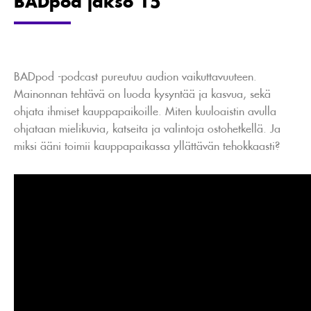
BADpod jakso 15
BADpod -podcast pureutuu audion vaikuttavuuteen.
Mainonnan tehtävä on luoda kysyntää ja kasvua, sekä
ohjata ihmiset kauppapaikoille. Miten kuuloaistin avulla
ohjataan mielikuvia, katseita ja valintoja ostohetkellä. Ja
miksi ääni toimii kauppapaikassa yllättävän tehokkaasti?