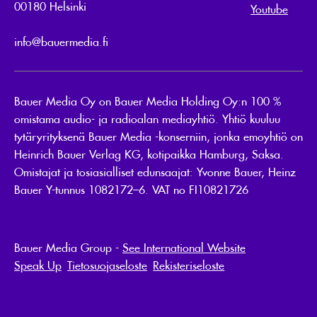
00180 Helsinki
Youtube
info@bauermedia.fi
Bauer Media Oy on Bauer Media Holding Oy:n 100 %
omistama audio- ja radioalan mediayhtiö. Yhtiö kuuluu
tytäryrityksenä Bauer Media -konserniin, jonka emoyhtiö on
Heinrich Bauer Verlag KG, kotipaikka Hamburg, Saksa.
Omistajat ja tosiasialliset edunsaajat: Yvonne Bauer, Heinz
Bauer Y-tunnus 1082172–6. VAT no FI10821726
Bauer Media Group -
See International Website
Speak Up
Tietosuojaseloste
Rekisteriseloste