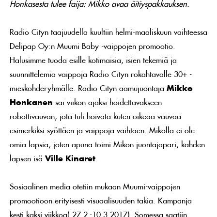
Honkasesta tulee faija: Mikko avaa äitiyspakkauksen.
Radio Cityn taajuudella kuultiin helmi-maaliskuun vaihteessa
Delipap Oy:n Muumi Baby -vaippojen promootio.
Halusimme tuoda esille kotimaisia, isien tekemiä ja
suunnittelemia vaippoja Radio Cityn rokahtavalle 30+ -
mieskohderyhmälle. Radio Cityn aamujuontaja
Mikko
Honkanen
sai viikon ajaksi hoidettavakseen
robottivauvan, jota tuli hoivata kuten oikeaa vauvaa
esimerkiksi syöttäen ja vaippoja vaihtaen. Mikolla ei ole
omia lapsia, joten apuna toimi Mikon juontajapari, kahden
lapsen isä
Ville Kinaret
.
Sosiaalinen media otetiin mukaan Muumi-vaippojen
promootioon erityisesti visuaalisuuden takia. Kampanja
kesti kaksi viikkoa( 27.2.-10.3.2017). Somessa saatiin