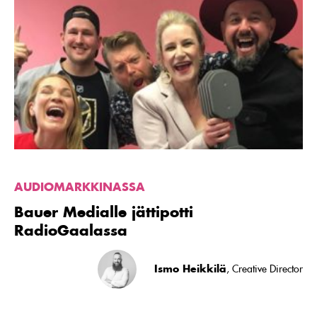
artikkeli
Bauer
Medialle
jättipotti
RadioGaalassa
AUDIOMARKKINASSA
Bauer Medialle jättipotti
RadioGaalassa
Ismo Heikkilä
, Creative Director