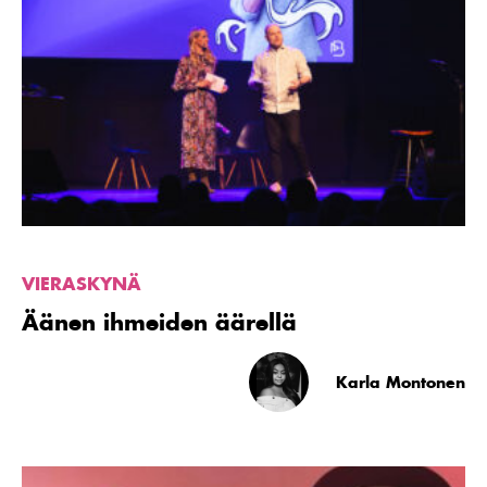
artikkeli
Äänen
ihmeiden
äärellä
VIERASKYNÄ
Äänen ihmeiden äärellä
Karla Montonen
Lue