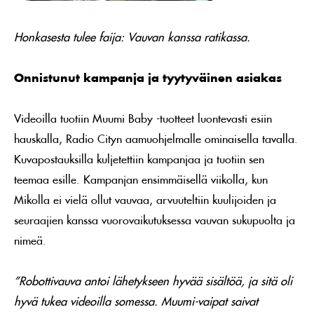
Honkasesta tulee faija: Vauvan kanssa ratikassa.
Onnistunut kampanja ja tyytyväinen asiakas
Videoilla tuotiin Muumi Baby -tuotteet luontevasti esiin
hauskalla, Radio Cityn aamuohjelmalle ominaisella tavalla.
Kuvapostauksilla kuljetettiin kampanjaa ja tuotiin sen
teemaa esille. Kampanjan ensimmäisellä viikolla, kun
Mikolla ei vielä ollut vauvaa, arvuuteltiin kuulijoiden ja
seuraajien kanssa vuorovaikutuksessa vauvan sukupuolta ja
nimeä.
”Robottivauva antoi lähetykseen hyvää sisältöä, ja sitä oli
hyvä tukea videoilla somessa. Muumi-vaipat saivat