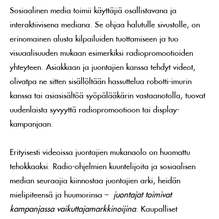
Sosiaalinen media toimii käyttäjiä osallistavana ja
interaktiivisena mediana. Se ohjaa halutulle sivustolle, on
erinomainen alusta kilpailuiden tuottamiseen ja tuo
visuaalisuuden mukaan esimerkiksi radiopromootioiden
yhteyteen. Asiakkaan ja juontajien kanssa tehdyt videot,
olivatpa ne sitten sisällöltään hassuttelua robotti-imurin
kanssa tai asiasisältöä syöpälääkärin vastaanotolla, tuovat
uudenlaista syvyyttä radiopromootioon tai display-
kampanjaan.
Erityisesti videoissa juontajien mukanaolo on huomattu
tehokkaaksi. Radio-ohjelmien kuuntelijoita ja sosiaalisen
median seuraajia kiinnostaa juontajien arki, heidän
mielipiteensä ja huumorinsa –
juontajat toimivat
kampanjassa vaikuttajamarkkinoijina
. Kaupalliset