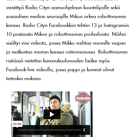
viestittyä Radio Cityn aamuohjelman kuuntelijoille sekä
sosiaalisen median seuraajille Mikon arkea robottivauvan
kanssa. Radio Cityn Facebookkiin tehtiin 13 ja Instagramiin
10 postausta Mikon ja robottivauvan puuhailuista. Näihin
sisältyi viisi videota, joissa Mikko vaihtaa vauvalle vaipan
ja matkustaa vauvan kanssa raitiovaunussa. Robottivauvan
ristiäisiä vietettiin kanavakuuluvuuden lisäksi myös
Facebook-live videolla, jossa pappi ja kummit olivat
tietenkin mukana.