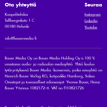
Ota yhteyttä
Seuraa
Kaapelitehdas
Instagram
Tallberginkatu 1 C
Linkedin
00180 Helsinki
Youtube
info@bauermedia.fi
Bauer Media Oy on Bauer Media Holding Oy:n 100 %
omistama audio- ja radioalan mediayhtiö. Yhtiö kuuluu
tytäryrityksenä Bauer Media -konserniin, jonka emoyhtiö on
Heinrich Bauer Verlag KG, kotipaikka Hamburg, Saksa.
Omistajat ja tosiasialliset edunsaajat: Yvonne Bauer, Heinz
Bauer Y-tunnus 1082172–6. VAT no FI10821726