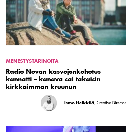
kasvojenkohotus
kannatti
–
kanava
sai
takaisin
kirkkaimman
kruunun
MENESTYSTARINOITA
Radio Novan kasvojenkohotus
kannatti – kanava sai takaisin
kirkkaimman kruunun
Ismo Heikkilä
, Creative Director
Lue