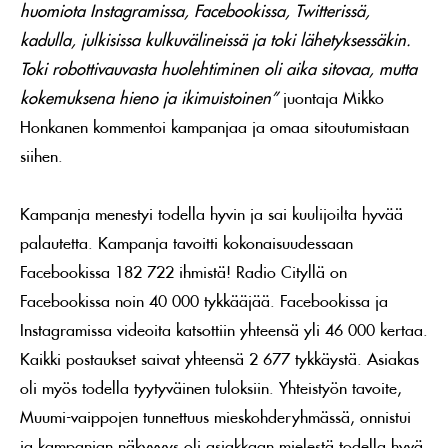
huomiota Instagramissa, Facebookissa, Twitterissä,
kadulla, julkisissa kulkuvälineissä ja toki lähetyksessäkin.
Toki robottivauvasta huolehtiminen oli aika sitovaa, mutta
kokemuksena hieno ja ikimuistoinen”
juontaja Mikko
Honkanen kommentoi kampanjaa ja omaa sitoutumistaan
siihen.
Kampanja menestyi todella hyvin ja sai kuulijoilta hyvää
palautetta. Kampanja tavoitti kokonaisuudessaan
Facebookissa 182 722 ihmistä! Radio Cityllä on
Facebookissa noin 40 000 tykkääjää. Facebookissa ja
Instagramissa videoita katsottiin yhteensä yli 46 000 kertaa.
Kaikki postaukset saivat yhteensä 2 677 tykkäystä. Asiakas
oli myös todella tyytyväinen tuloksiin. Yhteistyön tavoite,
Muumi-vaippojen tunnettuus mieskohderyhmässä, onnistui
ja kampanjan näkyvyys oli asiakkaan mielestä todella hyvä.