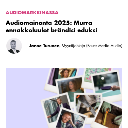
AUDIOMARKKINASSA
Audiomainonta 2025: Murra
ennakkoluulot brändisi eduksi
Janne Turunen
, Myyntijohtaja (Bauer Media Audio)
Lue
artikkeli
Audiomainonta
siirtyi
uuteen
aikaan