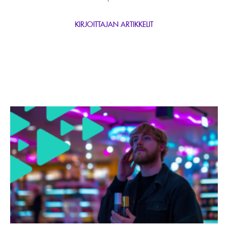
KIRJOITTAJAN ARTIKKELIT
Lue
artikkeli
Audiomainonta
2025:
Murra
ennakkoluulot
brändisi
eduksi