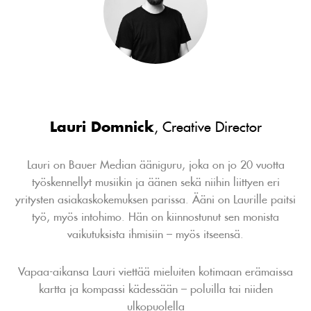
Lauri Domnick
, Creative Director
Lauri on Bauer Median ääniguru, joka on jo 20 vuotta
työskennellyt musiikin ja äänen sekä niihin liittyen eri
yritysten asiakaskokemuksen parissa. Ääni on Laurille paitsi
työ, myös intohimo. Hän on kiinnostunut sen monista
vaikutuksista ihmisiin – myös itseensä.
Vapaa-aikansa Lauri viettää mieluiten kotimaan erämaissa
kartta ja kompassi kädessään – poluilla tai niiden
ulkopuolella