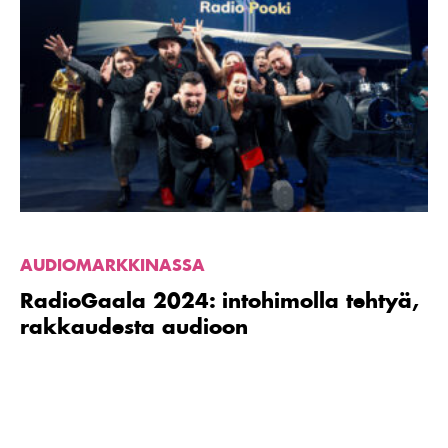
artikkeli
RadioGaala
2024:
intohimolla
tehtyä,
rakkaudesta
audioon
AUDIOMARKKINASSA
RadioGaala 2024: intohimolla tehtyä,
rakkaudesta audioon