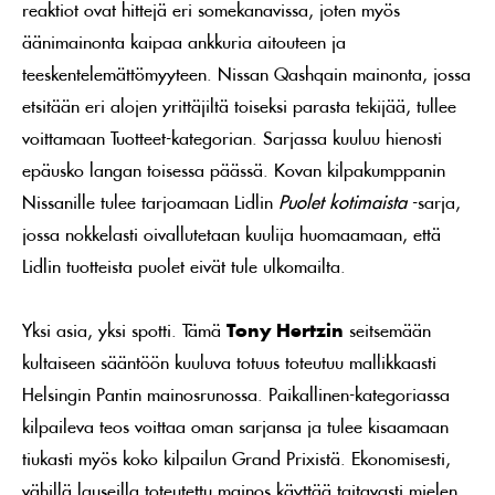
reaktiot ovat hittejä eri somekanavissa, joten myös
äänimainonta kaipaa ankkuria aitouteen ja
teeskentelemättömyyteen. Nissan Qashqain mainonta, jossa
etsitään eri alojen yrittäjiltä toiseksi parasta tekijää, tullee
voittamaan Tuotteet-kategorian. Sarjassa kuuluu hienosti
epäusko langan toisessa päässä. Kovan kilpakumppanin
Nissanille tulee tarjoamaan Lidlin
Puolet kotimaista
-sarja,
jossa nokkelasti oivallutetaan kuulija huomaamaan, että
Lidlin tuotteista puolet eivät tule ulkomailta.
Yksi asia, yksi spotti. Tämä
Tony Hertzin
seitsemään
kultaiseen sääntöön kuuluva totuus toteutuu mallikkaasti
Helsingin Pantin mainosrunossa. Paikallinen-kategoriassa
kilpaileva teos voittaa oman sarjansa ja tulee kisaamaan
tiukasti myös koko kilpailun Grand Prixistä. Ekonomisesti,
vähillä lauseilla toteutettu mainos käyttää taitavasti mielen