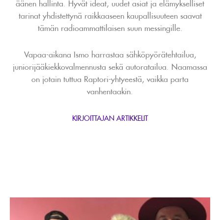
äänen hallinta. Hyvät ideat, uudet asiat ja elämykselliset
tarinat yhdistettynä raikkaaseen kaupallisuuteen saavat
tämän radioammattilaisen suun messingille.
Vapaa-aikana Ismo harrastaa sähköpyörätehtailua,
juniorijääkiekkovalmennusta sekä autoratailua. Naamassa
on jotain tuttua Raptori-yhtyeestä, vaikka parta
vanhentaakin.
KIRJOITTAJAN ARTIKKELIT
Lue
artikkeli