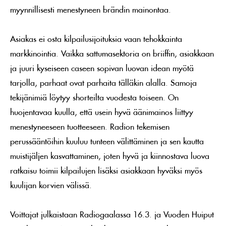
myynnillisesti menestyneen brändin mainontaa.
Asiakas ei osta kilpailusijoituksia vaan tehokkainta
markkinointia. Vaikka sattumasektoria on briiffin, asiakkaan
ja juuri kyseiseen caseen sopivan luovan idean myötä
tarjolla, parhaat ovat parhaita tälläkin alalla. Samoja
tekijänimiä löytyy shorteilta vuodesta toiseen. On
huojentavaa kuulla, että usein hyvä äänimainos liittyy
menestyneeseen tuotteeseen. Radion tekemisen
perussääntöihin kuuluu tunteen välittäminen ja sen kautta
muistijäljen kasvattaminen, joten hyvä ja kiinnostava luova
ratkaisu toimii kilpailujen lisäksi asiakkaan hyväksi myös
kuulijan korvien välissä.
Voittajat julkaistaan Radiogaalassa 16.3. ja Vuoden Huiput