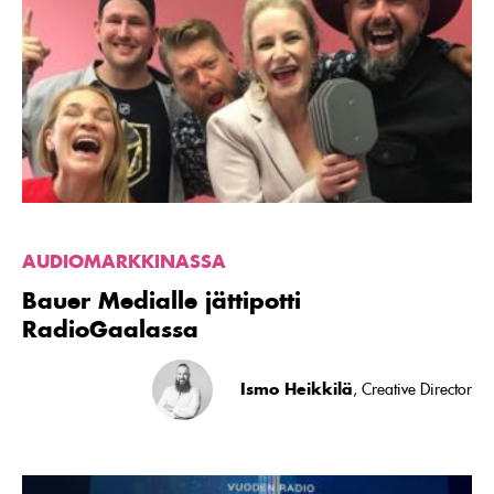
Bauer
Medialle
jättipotti
RadioGaalassa
AUDIOMARKKINASSA
Bauer Medialle jättipotti
RadioGaalassa
Ismo Heikkilä
, Creative Director
Lue