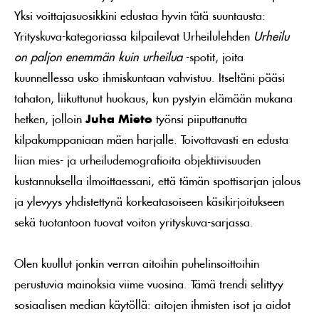
Yksi voittajasuosikkini edustaa hyvin tätä suuntausta:
Yrityskuva-kategoriassa kilpailevat Urheilulehden
Urheilu
on paljon enemmän kuin urheilua
-spotit, joita
kuunnellessa usko ihmiskuntaan vahvistuu. Itseltäni pääsi
tahaton, liikuttunut huokaus, kun pystyin elämään mukana
hetken, jolloin
Juha Mieto
työnsi piiputtanutta
kilpakumppaniaan mäen harjalle. Toivottavasti en edusta
liian mies- ja urheiludemografioita objektiivisuuden
kustannuksella ilmoittaessani, että tämän spottisarjan jalous
ja ylevyys yhdistettynä korkeatasoiseen käsikirjoitukseen
sekä tuotantoon tuovat voiton yrityskuva-sarjassa.
Olen kuullut jonkin verran aitoihin puhelinsoittoihin
perustuvia mainoksia viime vuosina. Tämä trendi selittyy
sosiaalisen median käytöllä: aitojen ihmisten isot ja aidot