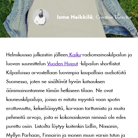
Ismo Heikkilä
, Creative Director
Helmikuussa julkaistiin jälleen
Kaiku
-radiomainoskilpailun ja
luovan suunnittelun
Vuoden Huiput
-kilpailun shortlistat.
Kilpailuissa arvostellaan luovimpia kaupallisia audiotöitä
Suomessa, joten ne sisältävät hyvän katsauksen
äänimainontamme tämän hetkiseen tilaan. Ne ovat
kauneuskilpailuja, joissa ei mitata myyntiä vaan spotin
erottuvuutta, kekseliäisyyttä, korvaan tarttumista ja muita
pehmeitä arvoja, joita ei kokonaiskuvan nimissä ole edes
purettu osiin. Listoilta löytyy kuitenkin Lidlin, Nissanin,
Myllyn Parhaan, Finnairin ja monen muun varsin tutun ja