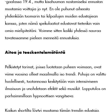
-gaalassa 19.4., mutta kisahuuman nostamiseksi ennustan
muutamia voittajia jo nyt. En ole puhunut aiheesta
yhdenkään tuomarin tai kilpailujen muiden edustajiean
kanssa, joten nämä spekulaatiot edustavat tietenkin vain
omia mielipiteitäni. Voimme sitten kaikki yhdessä nauraa
tavatessamme pieleen menneitä ennustuksia.
Aitoa ja teeskentelemätöntä
Pelkistetyt tarinat, joissa luotetaan puheen voimaan, ovat
viime vuosina olleet maailmalla iso trendi. Puhuja on valittu
huolellisesti, tuotannossa keskitytään vain intensiiviseen
ilmaisuun ja unohdetaan efektit sekä musiikit. Lopputulos on
parhaimmillaan hypnoottisen vangitseva.
Kaikun shortilta löytyi muutama tämän trendin edustaja.