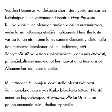
Vuoden Huipuissa kahdeksasta shortlistan työstä äänisarjan
kultahuipun tulee voittamaan Finnairin
Hear the taste
.
Kuluva vuosi tulee olemaan audion vuosi ja uraauurtavia,
uudenlaisia ratkaisuja etsitään nälkäisesti. Hear the taste
vastaa tähän etsimiseen lähes sananmukaisesti yhdistämällä
äänimaisemia lentokoneruokiin. Tiedämme, että
ääniympäristö vaikuttaa ruokailukokemukseen merkittävästi,
ja tämänkaltaiset innovaatiot hurmaavat aina tuomaristot.
Alhainen kerroin, varma voitto.
Muut Vuoden Huippujen shortlistalla olevat työt ovat
äänimainoksia, osa myös Kaiku-kilpailusta tuttuja. Näistä
ennustan hopeahuippua
Mainosrunolle
tai Urheilu on
paljon enemmän kuin urheilua -spoteille.