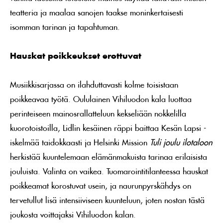
teatteria ja maalaa sanojen taakse moninkertaisesti
isomman tarinan ja tapahtuman.
Hauskat poikkeukset erottuvat
Musiikkisarjassa on ilahduttavasti kolme toisistaan
poikkeavaa työtä. Oululainen Vihiluodon kala luottaa
perinteiseen mainosrallatteluun kekseliään nokkelilla
kuorotoistoilla, Lidlin kesäinen räppi baittaa Kesän Lapsi -
iskelmää taidokkaasti ja Helsinki Mission
Tuli joulu
ilotaloon
herkistää kuuntelemaan elämänmakuista tarinaa erilaisista
jouluista. Valinta on vaikea. Tuomarointitilanteessa hauskat
poikkeamat korostuvat usein, ja naurunpyrskähdys on
tervetullut lisä intensiiviseen kuunteluun, joten nostan tästä
joukosta voittajaksi Vihiluodon kalan.