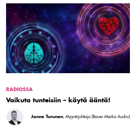
Lue
artikkeli
Vaikuta
tunteisiin
–
käytä
ääntä!
RADIOSSA
Vaikuta tunteisiin – käytä ääntä!
Janne Turunen
, Myyntijohtaja (Bauer Media Audio)