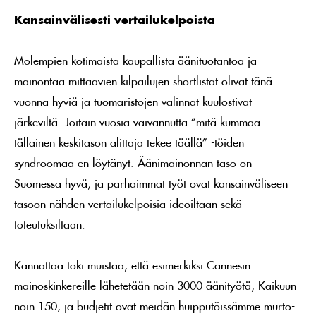
Kansainvälisesti vertailukelpoista
Molempien kotimaista kaupallista äänituotantoa ja -
mainontaa mittaavien kilpailujen shortlistat olivat tänä
vuonna hyviä ja tuomaristojen valinnat kuulostivat
järkeviltä. Joitain vuosia vaivannutta ”mitä kummaa
tällainen keskitason alittaja tekee täällä” -töiden
syndroomaa en löytänyt. Äänimainonnan taso on
Suomessa hyvä, ja parhaimmat työt ovat kansainväliseen
tasoon nähden vertailukelpoisia ideoiltaan sekä
toteutuksiltaan.
Kannattaa toki muistaa, että esimerkiksi Cannesin
mainoskinkereille lähetetään noin 3000 äänityötä, Kaikuun
noin 150, ja budjetit ovat meidän huipputöissämme murto-