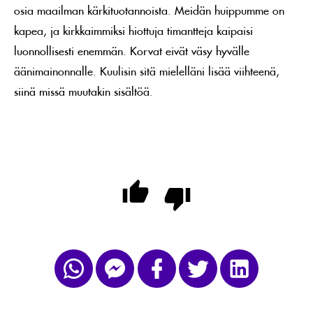
osia maailman kärkituotannoista. Meidän huippumme on
kapea, ja kirkkaimmiksi hiottuja timantteja kaipaisi
luonnollisesti enemmän. Korvat eivät väsy hyvälle
äänimainonnalle. Kuulisin sitä mielelläni lisää viihteenä,
siinä missä muutakin sisältöä.