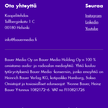
Ota yhteyttä
Seuraa
Kaapelitehdas
Instagram
Tallberginkatu 1 C
Linkedin
00180 Helsinki
Youtube
info@bauermedia.fi
Bauer Media Oy on Bauer Media Holding Oy:n 100 %
omistama audio- ja radioalan mediayhtiö. Yhtiö kuuluu
tytäryrityksenä Bauer Media -konserniin, jonka emoyhtiö on
Heinrich Bauer Verlag KG, kotipaikka Hamburg, Saksa.
Omistajat ja tosiasialliset edunsaajat: Yvonne Bauer, Heinz
Bauer Y-tunnus 1082172–6. VAT no FI10821726