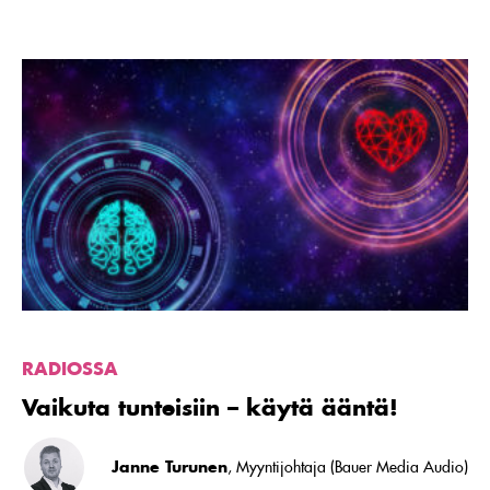
Lue
artikkeli
Vaikuta
tunteisiin
–
käytä
ääntä!
RADIOSSA
Vaikuta tunteisiin – käytä ääntä!
Janne Turunen
, Myyntijohtaja (Bauer Media Audio)