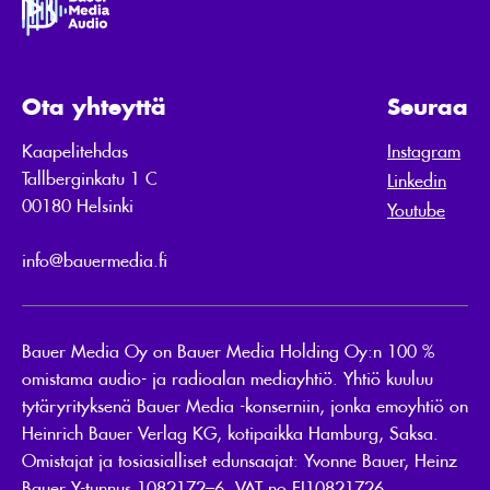
Ota yhteyttä
Seuraa
Kaapelitehdas
Instagram
Tallberginkatu 1 C
Linkedin
00180 Helsinki
Youtube
info@bauermedia.fi
Bauer Media Oy on Bauer Media Holding Oy:n 100 %
omistama audio- ja radioalan mediayhtiö. Yhtiö kuuluu
tytäryrityksenä Bauer Media -konserniin, jonka emoyhtiö on
Heinrich Bauer Verlag KG, kotipaikka Hamburg, Saksa.
Omistajat ja tosiasialliset edunsaajat: Yvonne Bauer, Heinz
Bauer Y-tunnus 1082172–6. VAT no FI10821726