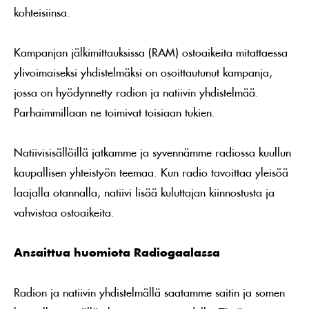
kohteisiinsa.
Kampanjan jälkimittauksissa (RAM) ostoaikeita mitattaessa
ylivoimaiseksi yhdistelmäksi on osoittautunut kampanja,
jossa on hyödynnetty radion ja natiivin yhdistelmää.
Parhaimmillaan ne toimivat toisiaan tukien.
Natiivisisällöillä jatkamme ja syvennämme radiossa kuullun
kaupallisen yhteistyön teemaa. Kun radio tavoittaa yleisöä
laajalla otannalla, natiivi lisää kuluttajan kiinnostusta ja
vahvistaa ostoaikeita.
Ansaittua huomiota Radiogaalassa
Radion ja natiivin yhdistelmällä saatamme saitin ja somen