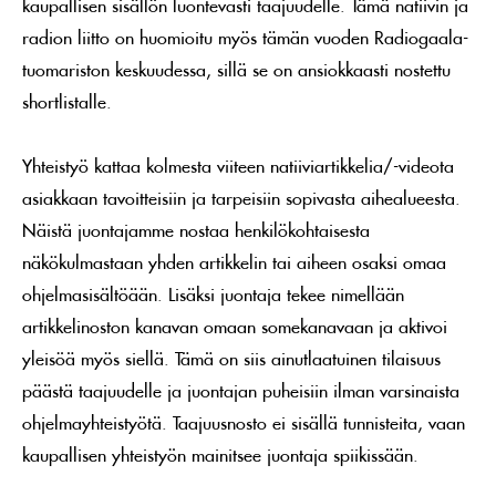
kaupallisen sisällön luontevasti taajuudelle. Tämä natiivin ja
radion liitto on huomioitu myös tämän vuoden Radiogaala-
tuomariston keskuudessa, sillä se on ansiokkaasti nostettu
shortlistalle.
Yhteistyö kattaa kolmesta viiteen natiiviartikkelia/-videota
asiakkaan tavoitteisiin ja tarpeisiin sopivasta aihealueesta.
Näistä juontajamme nostaa henkilökohtaisesta
näkökulmastaan yhden artikkelin tai aiheen osaksi omaa
ohjelmasisältöään. Lisäksi juontaja tekee nimellään
artikkelinoston kanavan omaan somekanavaan ja aktivoi
yleisöä myös siellä. Tämä on siis ainutlaatuinen tilaisuus
päästä taajuudelle ja juontajan puheisiin ilman varsinaista
ohjelmayhteistyötä. Taajuusnosto ei sisällä tunnisteita, vaan
kaupallisen yhteistyön mainitsee juontaja spiikissään.