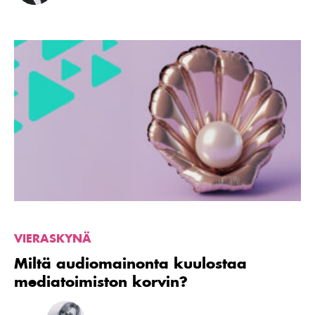
Lue
artikkeli
Miltä
audiomainonta
kuulostaa
mediatoimiston
korvin?
VIERASKYNÄ
Miltä audiomainonta kuulostaa
mediatoimiston korvin?