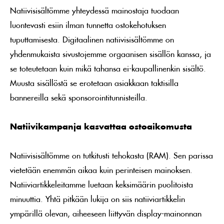
Natiivisisältömme yhteydessä mainostaja tuodaan
luontevasti esiin ilman tunnetta ostokehotuksen
tuputtamisesta. Digitaalinen natiivisisältömme on
yhdenmukaista sivustojemme orgaanisen sisällön kanssa, ja
se toteutetaan kuin mikä tahansa ei-kaupallinenkin sisältö.
Muusta sisällöstä se erotetaan asiakkaan taktisilla
bannereilla sekä sponsorointitunnisteilla.
Natiivikampanja kasvattaa ostoaikomusta
Natiivisisältömme on tutkitusti tehokasta (RAM). Sen parissa
vietetään enemmän aikaa kuin perinteisen mainoksen.
Natiiviartikkeleitamme luetaan keksimäärin puolitoista
minuuttia. Yhtä pitkään lukija on siis natiiviartikkelin
ympärillä olevan, aiheeseen liittyvän display-mainonnan