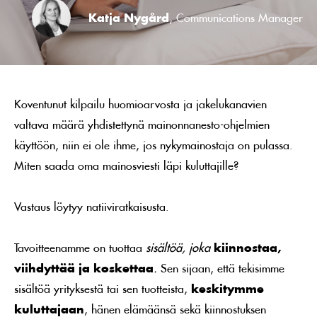
Katja Nygård
, Communications Manager
Koventunut kilpailu huomioarvosta ja jakelukanavien
valtava määrä yhdistettynä mainonnanesto-ohjelmien
käyttöön, niin ei ole ihme, jos nykymainostaja on pulassa.
Miten saada oma mainosviesti läpi kuluttajille?
Vastaus löytyy natiiviratkaisusta.
Tavoitteenamme on tuottaa
sisältöä, joka
kiinnostaa,
viihdyttää ja koskettaa
.
Sen sijaan, että tekisimme
sisältöä yrityksestä tai sen tuotteista,
keskitymme
kuluttajaan
, hänen elämäänsä sekä kiinnostuksen