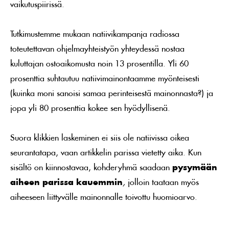
vaikutuspiirissä.
Tutkimustemme mukaan natiivikampanja radiossa
toteutettavan ohjelmayhteistyön yhteydessä nostaa
kuluttajan ostoaikomusta noin 13 prosentilla. Yli 60
prosenttia suhtautuu natiivimainontaamme myönteisesti
(kuinka moni sanoisi samaa perinteisestä mainonnasta?) ja
jopa yli 80 prosenttia kokee sen hyödyllisenä.
Suora klikkien laskeminen ei siis ole natiivissa oikea
seurantatapa, vaan artikkelin parissa vietetty aika. Kun
sisältö on kiinnostavaa, kohderyhmä saadaan
pysymään
aiheen parissa kauemmin
,
jolloin taataan myös
aiheeseen liittyvälle mainonnalle toivottu huomioarvo.