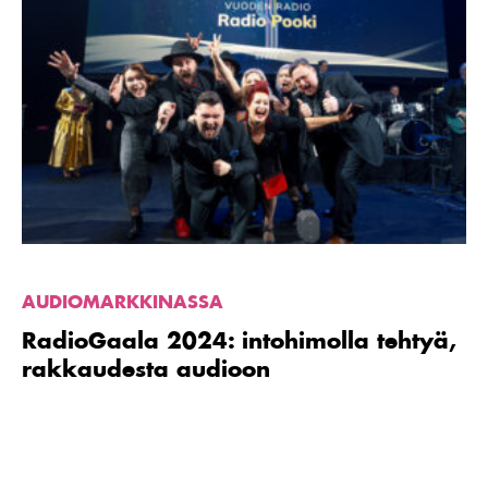
Lue
artikkeli
RadioGaala
2024:
intohimolla
tehtyä,
rakkaudesta
audioon
AUDIOMARKKINASSA
RadioGaala 2024: intohimolla tehtyä,
rakkaudesta audioon