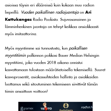
asioissa täysin eri sfääreissä kuin kukaan muu radion
liepeillä.
Vuoden paikallinen radiojuontaja
on
Ari
Kettukangas
Radio Pookista. Sujuvasanainen ja
lämminhenkinen juontaja on tehnyt keikkaa ansiokkaasti
myös imitaattorina.
Myös myyntimme sai tunnustusta, kun
paikallisen
myyntitiimin
palkinnon pokkasi Bauer Median Helsingin
myyntitiimi, joka vuoden 2018 aikana onnistui
kasvattamaan tulostaan määrätietoisella tekemisellä. Suuret
kasvuprosentit, asiakassuhteiden hallinta ja asiakkaiden
luottamus sekä sitoutuminen tekemiseen siivittivät tämän
tiimin ansaittuun voittoon!