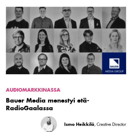
Lue
artikkeli
Bauer
Media
menestyi
etä-
RadioGaalassa
AUDIOMARKKINASSA
Bauer Media menestyi etä-
RadioGaalassa
Ismo Heikkilä
, Creative Director