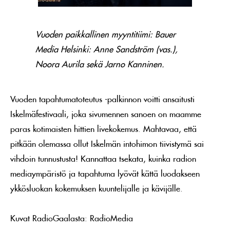
Vuoden paikkallinen myyntitiimi: Bauer
Media Helsinki: Anne Sandström (vas.),
Noora Aurila sekä Jarno Kanninen.
Vuoden tapahtumatoteutus -palkinnon voitti ansaitusti
Iskelmäfestivaali, joka sivumennen sanoen on maamme
paras kotimaisten hittien livekokemus. Mahtavaa, että
pitkään olemassa ollut Iskelmän intohimon tiivistymä sai
vihdoin tunnustusta! Kannattaa tsekata, kuinka radion
mediaympäristö ja tapahtuma lyövät kättä luodakseen
ykkösluokan kokemuksen kuuntelijalle ja kävijälle.
Kuvat RadioGaalasta: RadioMedia