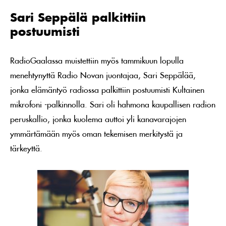
Sari Seppälä palkittiin
postuumisti
RadioGaalassa muistettiin myös tammikuun lopulla
menehtynyttä Radio Novan juontajaa, Sari Seppälää,
jonka elämäntyö radiossa palkittiin postuumisti Kultainen
mikrofoni -palkinnolla. Sari oli hahmona kaupallisen radion
peruskallio, jonka kuolema auttoi yli kanavarajojen
ymmärtämään myös oman tekemisen merkitystä ja
tärkeyttä.