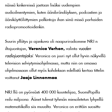
näissä kinkereissä jaetaan lisäksi uudempien
audioilmentymien, kuten äänibrändäyksen, podcastien ja
äänikäyttöliittymien palkintoja ihan siinä missä parhaiden
radiopromootioidenkin.
Suurin yllätys ja ajankuva oli naapuriradiomme NRJ:n
iltajuontajan,
Veronica Verhon,
valinta
vuoden
radiojuontajaksi
. Veronica on juuri nyt ollut hyvin näkyvillä
television selviytymisohjelmassa, mutta niin on omassa
ohjelmassaan ollut myös kahdeksan edellistä kertaa tittelin
voittanut
Jaajo Linnonmaa
.
NRJ:llä on pyöreästi 400 000 kuuntelijaa, SuomiPopilla
reilu miljoona. Äänet tulevat tyhmän miesoletetun lyhyellä
matematiikalla siis muualta. Veronica on erittäin suosittu