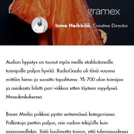
Ismo Heikkilä
, Creative Director
Audion hypetys on tuonut myös meille etabloituneille
toimijoille paljon hyvää: RadioGaala oli tänä vuonna
erittäin hieno ja suosittu tapahtuma. Yli 700 alan toimijaa
ja asiakasta biletti pari viikkoa sitten täyteen myydyssä
Messukeskuksessa.
Bauer Media pokkasi pystin seitsemässä kategoriassa.
Palkintoja jaettiin paljon, niin radion tekijöille kuin
mainonnallekin. Siitä huolimatta toivon, että tulevaisuudessa