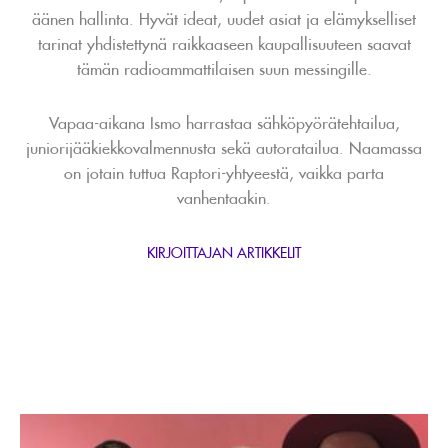
äänen hallinta. Hyvät ideat, uudet asiat ja elämykselliset
tarinat yhdistettynä raikkaaseen kaupallisuuteen saavat
tämän radioammattilaisen suun messingille.
Vapaa-aikana Ismo harrastaa sähköpyörätehtailua,
juniorijääkiekkovalmennusta sekä autoratailua. Naamassa
on jotain tuttua Raptori-yhtyeestä, vaikka parta
vanhentaakin.
KIRJOITTAJAN ARTIKKELIT
Lue
artikkeli