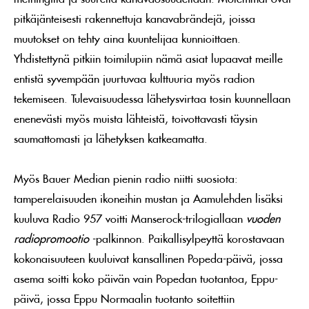
pitkäjänteisesti rakennettuja kanavabrändejä, joissa
muutokset on tehty aina kuuntelijaa kunnioittaen.
Yhdistettynä pitkiin toimilupiin nämä asiat lupaavat meille
entistä syvempään juurtuvaa kulttuuria myös radion
tekemiseen. Tulevaisuudessa lähetysvirtaa tosin kuunnellaan
enenevästi myös muista lähteistä, toivottavasti täysin
saumattomasti ja lähetyksen katkeamatta.
Myös Bauer Median pienin radio niitti suosiota:
tamperelaisuuden ikoneihin mustan ja Aamulehden lisäksi
kuuluva Radio 957 voitti Manserock-trilogiallaan
vuoden
radiopromootio
-palkinnon. Paikallisylpeyttä korostavaan
kokonaisuuteen kuuluivat kansallinen Popeda-päivä, jossa
asema soitti koko päivän vain Popedan tuotantoa, Eppu-
päivä, jossa Eppu Normaalin tuotanto soitettiin