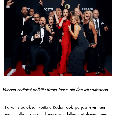
Vuoden radioksi palkittu Radio Nova otti ilon irti voitostaan.
Paikallisradiokisan voittaja Radio Pooki pärjäsi tekemisen
meiningillä ja suurella kanavaosuudellaan. Molemmat ovat