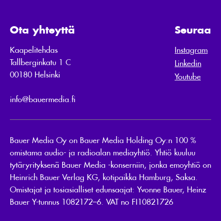
Ota yhteyttä
Seuraa
Kaapelitehdas
Instagram
Tallberginkatu 1 C
Linkedin
00180 Helsinki
Youtube
info@bauermedia.fi
Bauer Media Oy on Bauer Media Holding Oy:n 100 %
omistama audio- ja radioalan mediayhtiö. Yhtiö kuuluu
tytäryrityksenä Bauer Media -konserniin, jonka emoyhtiö on
Heinrich Bauer Verlag KG, kotipaikka Hamburg, Saksa.
Omistajat ja tosiasialliset edunsaajat: Yvonne Bauer, Heinz
Bauer Y-tunnus 1082172–6. VAT no FI10821726