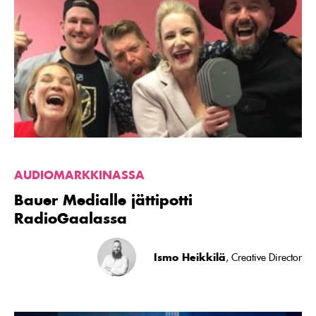
Bauer
Medialle
jättipotti
RadioGaalassa
AUDIOMARKKINASSA
Bauer Medialle jättipotti
RadioGaalassa
Ismo Heikkilä
, Creative Director