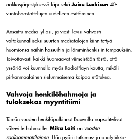
aakkosjärjestyksessä läpi sekä
Juice Leskisen
40-
vuotishaastattelujen uudelleen esittäminen.
Ansaittu media jylläsi, ja viesti levisi vahvasti
valtakunnalliseksi suurten mediatalojen kiinnitettyä
huomionsa näihin hassuihin ja lämminhenkisiin tempauksiin.
Toivottavasti kaikki huomaavat viimeistään tästä, että
yssäriä voi kuunnella myös RadioPlayn kautta, mikäli
pirkanmaalainen sielunmaisema kaipaa etätukea.
Vahvoja henkilöhahmoja ja
tuloksekas myyntitiimi
Tämän vuoden henkilöpalkinnot Bauerilla napsahtelivat
väkeville hahmoille:
Mika Laiti
on
vuoden
radioammattilainen
. Hän pyörii tutkimus- ja analytiikka-