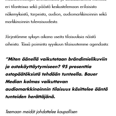
eri tilanteissa sekä päästä keskustelemaan erilaisista
näkemyksistä, tarpeista, audion, audiomarkkinoinnin sekä
markkinoinnin tulevaisuudesta.
Järjestämme syksyn aikana useita tilaisuuksia näistä
aiheista. Tässä poiminta syyskuun tilaisuutemme agendasta:
”Miten äänellä vaikutetaan brändimielikuviin
ja ostokäyttäytymiseen? 95 prosenttia
ostopäätöksistä tehdään tunteella. Bauer
Median kolmas vaikuttavan
audiomarkkinoinnin tilaisuus käsittelee ääntä
tunteiden herättäjänä.
Teemaan meidät johdattelee kaupallisen