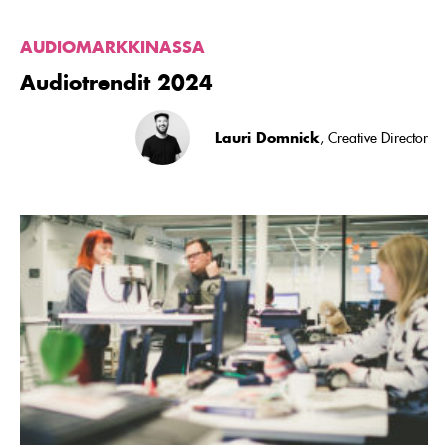
AUDIOMARKKINASSA
Audiotrendit 2024
Lauri Domnick
, Creative Director
Lue
artikkeli
Voice.fi
tavoittaa
kuukaudessa
yli
1,3
miljoonaa
suomalaista