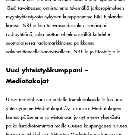
Tässä tavoitteessa onnistuimme tekemällä jatkosopimuksen
myyntiyhteistyöstä nykyisen kumppanimme NRJ Finlandin
kanssa. NRJ jatkaa tulevaisuudessakin itsenäisenä
radioyhtiönä, joka tuottaa ohjelmasisällöt kahdelle
suomalaisessa radiomarkkinassa paikkansa
vakiinnuttaneelle kanavavalleen, NRJ:lle ja Nostalgialle.
Uusi yhteistyökumppani –
Mediatakojat
Uusia mahdollisuuksia uudelle toimilupakaudelle luo uusi
yhteistyömme Mediatakojat Oy:n kanssa. Mediatakojien
kanssa pääsemme vahvistamaan jo nyt menestyksekästä
paikallisradiotoimintaa meille uusissa kaupungeissa Turussa,
Porissa ja Mikkelissä. Yhteistyö Mediatakojien kanssa tuo