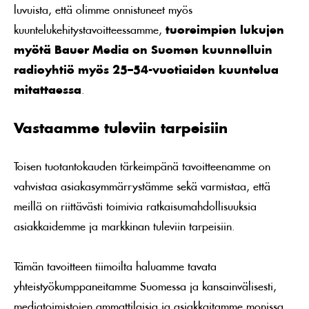
luvuista, että olimme onnistuneet myös
kuuntelukehitystavoitteessamme,
tuoreimpien lukujen
myötä Bauer Media on Suomen kuunnelluin
radioyhtiö myös 25–54-vuotiaiden kuuntelua
mitattaessa
.
Vastaamme tuleviin tarpeisiin
Toisen tuotantokauden tärkeimpänä tavoitteenamme on
vahvistaa asiakasymmärrystämme sekä varmistaa, että
meillä on riittävästi toimivia ratkaisumahdollisuuksia
asiakkaidemme ja markkinan tuleviin tarpeisiin.
Tämän tavoitteen tiimoilta haluamme tavata
yhteistyökumppaneitamme Suomessa ja kansainvälisesti,
mediatoimistojen ammattilaisia ja asiakkaitamme monissa