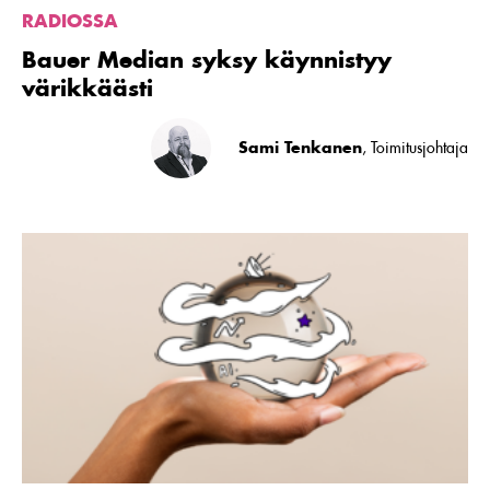
RADIOSSA
Bauer Median syksy käynnistyy
värikkäästi
Sami Tenkanen
, Toimitusjohtaja
Lue
artikkeli
Audiotrendit
2024