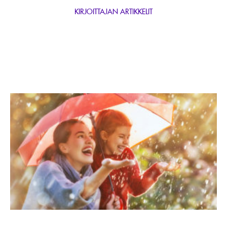
KIRJOITTAJAN ARTIKKELIT
Lue
artikkeli
Bauer
Median
syksy
käynnistyy
värikkäästi