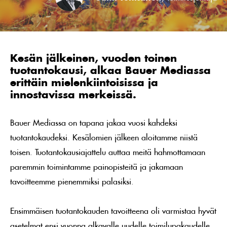
Kesän jälkeinen, vuoden toinen
tuotantokausi, alkaa Bauer Mediassa
erittäin mielenkiintoisissa ja
innostavissa merkeissä.
Bauer Mediassa on tapana jakaa vuosi kahdeksi
tuotantokaudeksi. Kesälomien jälkeen aloitamme niistä
toisen. Tuotantokausiajattelu auttaa meitä hahmottamaan
paremmin toimintamme painopisteitä ja jakamaan
tavoitteemme pienemmiksi palasiksi.
Ensimmäisen tuotantokauden tavoitteena oli varmistaa hyvät
asetelmat ensi vuonna alkavalle uudelle toimilupakaudelle.