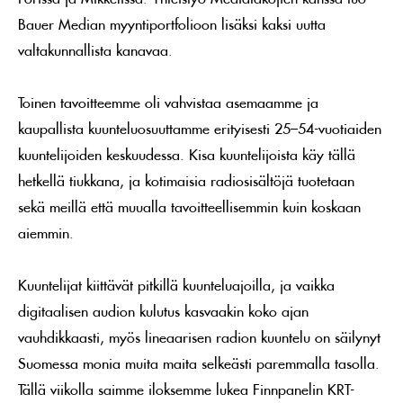
Bauer Median myyntiportfolioon lisäksi kaksi uutta
valtakunnallista kanavaa.
Toinen tavoitteemme oli vahvistaa asemaamme ja
kaupallista kuunteluosuuttamme erityisesti 25–54-vuotiaiden
kuuntelijoiden keskuudessa. Kisa kuuntelijoista käy tällä
hetkellä tiukkana, ja kotimaisia radiosisältöjä tuotetaan
sekä meillä että muualla tavoitteellisemmin kuin koskaan
aiemmin.
Kuuntelijat kiittävät pitkillä kuunteluajoilla, ja vaikka
digitaalisen audion kulutus kasvaakin koko ajan
vauhdikkaasti, myös lineaarisen radion kuuntelu on säilynyt
Suomessa monia muita maita selkeästi paremmalla tasolla.
Tällä viikolla saimme iloksemme lukea Finnpanelin KRT-