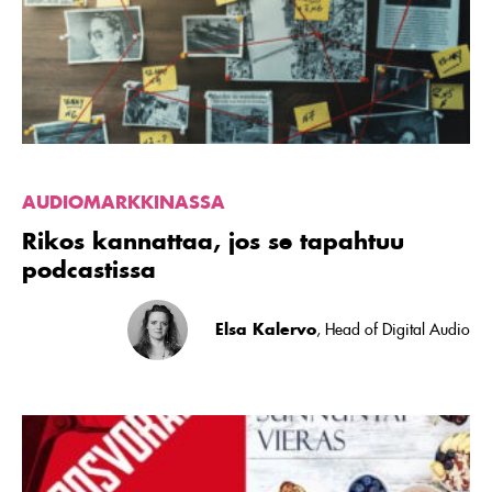
se
tapahtuu
podcastissa
AUDIOMARKKINASSA
Rikos kannattaa, jos se tapahtuu
podcastissa
Elsa Kalervo
, Head of Digital Audio
Lue
artikkeli
Koska
ääni