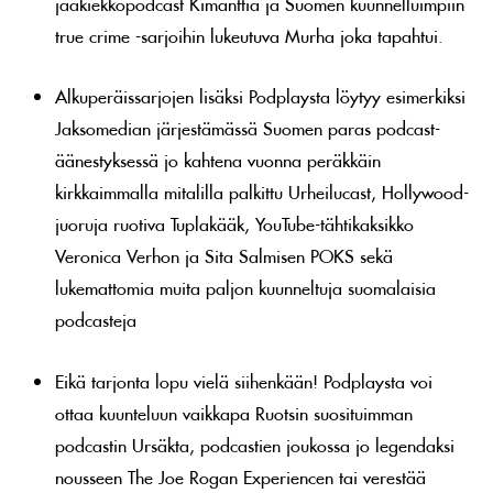
jääkiekkopodcast Kimanttia ja Suomen kuunnelluimpiin
true crime -sarjoihin lukeutuva Murha joka tapahtui.
Alkuperäissarjojen lisäksi Podplaysta löytyy esimerkiksi
Jaksomedian järjestämässä Suomen paras podcast-
äänestyksessä jo kahtena vuonna peräkkäin
kirkkaimmalla mitalilla palkittu Urheilucast, Hollywood-
juoruja ruotiva Tuplakääk, YouTube-tähtikaksikko
Veronica Verhon ja Sita Salmisen POKS sekä
lukemattomia muita paljon kuunneltuja suomalaisia
podcasteja
Eikä tarjonta lopu vielä siihenkään! Podplaysta voi
ottaa kuunteluun vaikkapa Ruotsin suosituimman
podcastin Ursäkta, podcastien joukossa jo legendaksi
nousseen The Joe Rogan Experiencen tai verestää