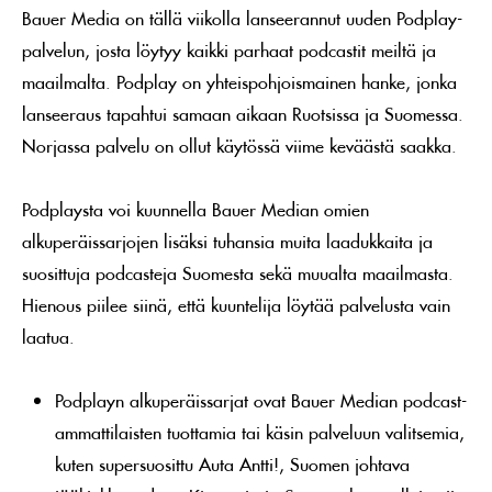
Bauer Media on tällä viikolla lanseerannut uuden Podplay-
palvelun, josta löytyy kaikki parhaat podcastit meiltä ja
maailmalta. Podplay on yhteispohjoismainen hanke, jonka
lanseeraus tapahtui samaan aikaan Ruotsissa ja Suomessa.
Norjassa palvelu on ollut käytössä viime keväästä saakka.
Podplaysta voi kuunnella Bauer Median omien
alkuperäissarjojen lisäksi tuhansia muita laadukkaita ja
suosittuja podcasteja Suomesta sekä muualta maailmasta.
Hienous piilee siinä, että kuuntelija löytää palvelusta vain
laatua.
Podplayn alkuperäissarjat ovat Bauer Median podcast-
ammattilaisten tuottamia tai käsin palveluun valitsemia,
kuten supersuosittu Auta Antti!, Suomen johtava