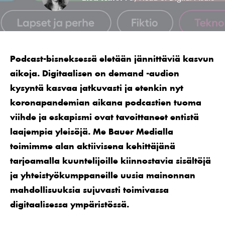
Podcast-bisneksessä eletään jännittäviä kasvun
aikoja. Digitaalisen on demand -audion
kysyntä kasvaa jatkuvasti ja etenkin nyt
koronapandemian aikana podcastien tuoma
viihde ja eskapismi ovat tavoittaneet entistä
laajempia yleisöjä. Me Bauer Medialla
toimimme alan aktiivisena kehittäjänä
tarjoamalla kuuntelijoille kiinnostavia sisältöjä
ja yhteistyökumppaneille uusia mainonnan
mahdollisuuksia sujuvasti toimivassa
digitaalisessa ympäristössä.