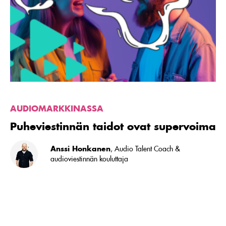
ovat
supervoima
AUDIOMARKKINASSA
Puheviestinnän taidot ovat supervoima
Anssi Honkanen
, Audio Talent Coach &
audioviestinnän kouluttaja