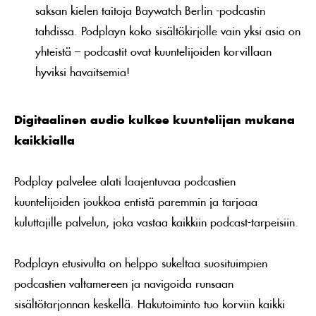
saksan kielen taitoja Baywatch Berlin -podcastin
tahdissa. Podplayn koko sisältökirjolle vain yksi asia on
yhteistä – podcastit ovat kuuntelijoiden korvillaan
hyviksi havaitsemia!
Digitaalinen audio kulkee kuuntelijan mukana
kaikkialla
Podplay palvelee alati laajentuvaa podcastien
kuuntelijoiden joukkoa entistä paremmin ja tarjoaa
kuluttajille palvelun, joka vastaa kaikkiin podcast-tarpeisiin.
Podplayn etusivulta on helppo sukeltaa suosituimpien
podcastien valtamereen ja navigoida runsaan
sisältötarjonnan keskellä. Hakutoiminto tuo korviin kaikki