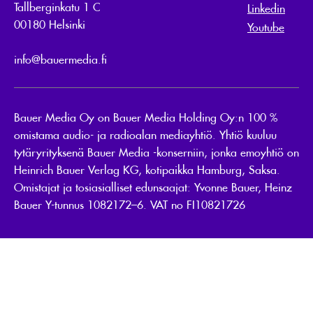
Tallberginkatu 1 C
Linkedin
00180 Helsinki
Youtube
info@bauermedia.fi
Bauer Media Oy on Bauer Media Holding Oy:n 100 %
omistama audio- ja radioalan mediayhtiö. Yhtiö kuuluu
tytäryrityksenä Bauer Media -konserniin, jonka emoyhtiö on
Heinrich Bauer Verlag KG, kotipaikka Hamburg, Saksa.
Omistajat ja tosiasialliset edunsaajat: Yvonne Bauer, Heinz
Bauer Y-tunnus 1082172–6. VAT no FI10821726
Bauer Media Group -
See International Website
Speak Up
Tietosuojaseloste
Rekisteriseloste