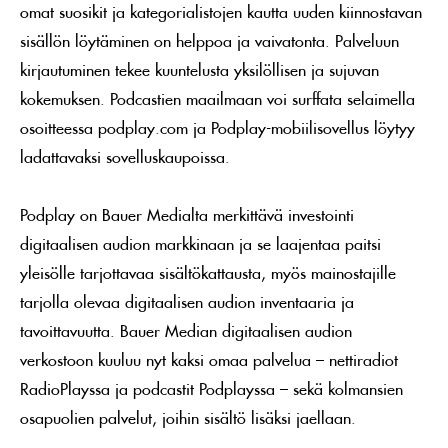
omat suosikit ja kategorialistojen kautta uuden kiinnostavan
sisällön löytäminen on helppoa ja vaivatonta. Palveluun
kirjautuminen tekee kuuntelusta yksilöllisen ja sujuvan
kokemuksen. Podcastien maailmaan voi surffata selaimella
osoitteessa podplay.com ja Podplay-mobiilisovellus löytyy
ladattavaksi sovelluskaupoissa.
Podplay on Bauer Medialta merkittävä investointi
digitaalisen audion markkinaan ja se laajentaa paitsi
yleisölle tarjottavaa sisältökattausta, myös mainostajille
tarjolla olevaa digitaalisen audion inventaaria ja
tavoittavuutta. Bauer Median digitaalisen audion
verkostoon kuuluu nyt kaksi omaa palvelua – nettiradiot
RadioPlayssa ja podcastit Podplayssa – sekä kolmansien
osapuolien palvelut, joihin sisältö lisäksi jaellaan.