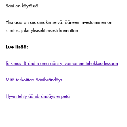
ääni on käytössä.
Yksi asia on siis ainakin selvä: ääneen investoiminen on
sijoitus, joka yksiselitteisesti kannattaa.
Lue lisää:
Tutkimus: Brändin oma ääni ylivoimainen tehokkuudessaan
Mitä tarkoittaa äänibrändäys
Hyvin tehty äänibrändäys ei petä