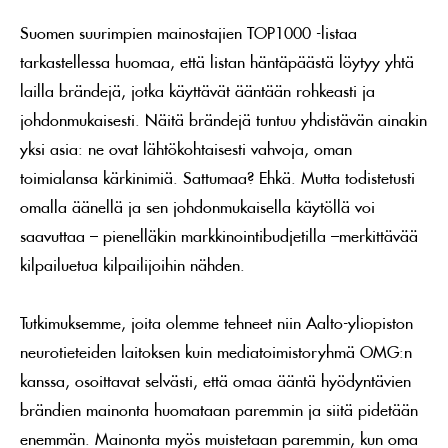
Suomen suurimpien mainostajien TOP1000 -listaa
tarkastellessa huomaa, että listan häntäpäästä löytyy yhtä
lailla brändejä, jotka käyttävät ääntään rohkeasti ja
johdonmukaisesti. Näitä brändejä tuntuu yhdistävän ainakin
yksi asia: ne ovat lähtökohtaisesti vahvoja, oman
toimialansa kärkinimiä. Sattumaa? Ehkä. Mutta todistetusti
omalla äänellä ja sen johdonmukaisella käytöllä voi
saavuttaa – pienelläkin markkinointibudjetilla –merkittävää
kilpailuetua kilpailijoihin nähden.
Tutkimuksemme, joita olemme tehneet niin Aalto-yliopiston
neurotieteiden laitoksen kuin mediatoimistoryhmä OMG:n
kanssa, osoittavat selvästi, että omaa ääntä hyödyntävien
brändien mainonta huomataan paremmin ja siitä pidetään
enemmän. Mainonta myös muistetaan paremmin, kun oma