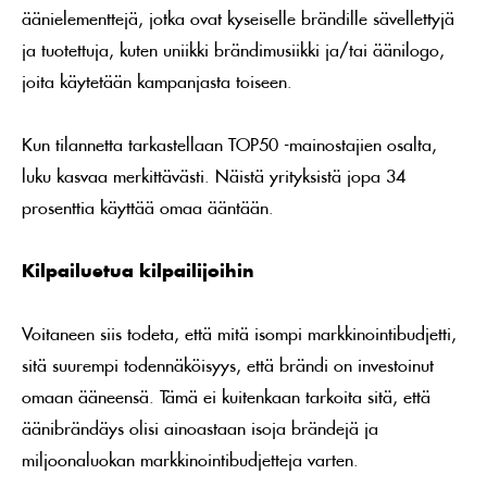
äänielementtejä, jotka ovat kyseiselle brändille sävellettyjä
ja tuotettuja, kuten uniikki brändimusiikki ja/tai äänilogo,
joita käytetään kampanjasta toiseen.
Kun tilannetta tarkastellaan TOP50 -mainostajien osalta,
luku kasvaa merkittävästi. Näistä yrityksistä jopa 34
prosenttia käyttää omaa ääntään.
Kilpailuetua kilpailijoihin
Voitaneen siis todeta, että mitä isompi markkinointibudjetti,
sitä suurempi todennäköisyys, että brändi on investoinut
omaan ääneensä. Tämä ei kuitenkaan tarkoita sitä, että
äänibrändäys olisi ainoastaan isoja brändejä ja
miljoonaluokan markkinointibudjetteja varten.