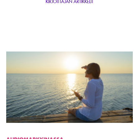
KIRJOITTAJAN ARTIKKELIT
Lue
artikkeli
Yllättävät
tutkimustulokset
auttavat
kasvamaan
muutoksen
keskellä