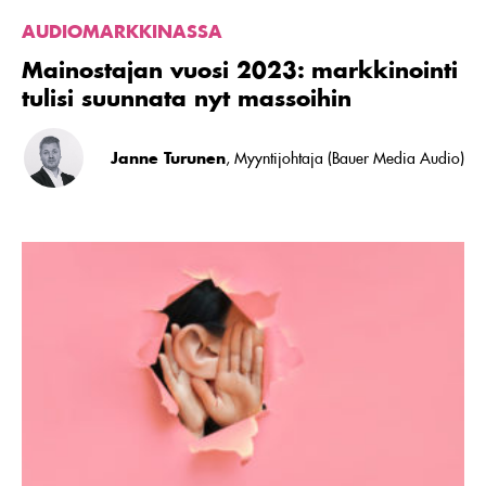
AUDIOMARKKINASSA
Mainostajan vuosi 2023: markkinointi
tulisi suunnata nyt massoihin
Janne Turunen
, Myyntijohtaja (Bauer Media Audio)
Lue
artikkeli
Tutkimus:
Brändin
oma
ääni
ylivoimainen
tehokkuudessaan