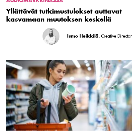
AUDIOMARKKINASSA
Yllättävät tutkimustulokset auttavat
kasvamaan muutoksen keskellä
Ismo Heikkilä
, Creative Director
Lue
artikkeli
Mainostajan
vuosi
2023:
markkinointi
tulisi
suunnata
nyt
massoihin