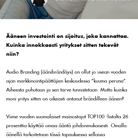
Ääneen investointi on sijoitus, joka kannattaa.
Kuinka innokkaasti yritykset sitten tekevät
niin?
Audio Branding (äänibrändäys) on ollut jo usean vuoden
ajan markkinointipäättäjien keskuudessa ”kuuma peruna”.
Aiheesta puhutaan ja sen tarve tunnistetaan. Mutta kuinka
moni yritys sitten on oikeasti antanut brändilleen äänen?
Viime vuoden suomalaiset mainostajat TOP100 -listalta 26
prosenttia käyttää omaa ääntä johdonmukaisesti. Omalla
äänellä tarkoitetaan tässä tapauksessa sellaisia