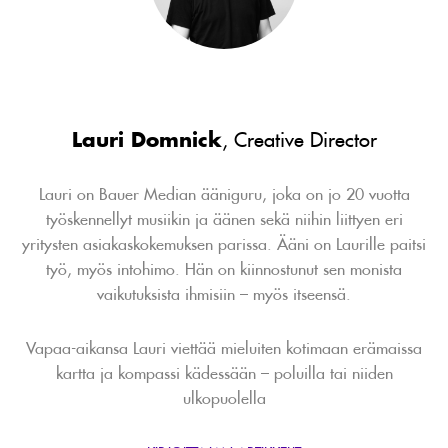
Lauri Domnick
, Creative Director
Lauri on Bauer Median ääniguru, joka on jo 20 vuotta
työskennellyt musiikin ja äänen sekä niihin liittyen eri
yritysten asiakaskokemuksen parissa. Ääni on Laurille paitsi
työ, myös intohimo. Hän on kiinnostunut sen monista
vaikutuksista ihmisiin – myös itseensä.
Vapaa-aikansa Lauri viettää mieluiten kotimaan erämaissa
kartta ja kompassi kädessään – poluilla tai niiden
ulkopuolella