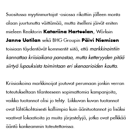
Suositussa myytinmurtajat -osiossa rikottiin jälleen monta
alaan juurtunutta väittämää, mutta itselleni jäivät eniten
mieleen Reaktorin
Katariina Harteelan
, Wörksin
Janne Uotilan
sekä BHG Groupin
Päivi Niemisen
toisiaan täydentävät kommentit siitä, että
markkinointiin
kannattaa kriisiaikana panostaa, mutta ketteryyden pitää
siirtyä lupauksista toimintaan eri skenaarioiden kautta.
Kriisiaikoina markkinoijat joutuvat perumaan jonkin verran
toteutukseltaan tilanteeseen sopimattomia kampanjoita,
vaikka tuotannot olisi jo tehty. Liikkuvan kuvan tuotannot
ovat lähtökohtaisesti kalliimpia kuin äänituotannot ja lisäksi
vaativat lokaatioita ja muita järjestelyjä, jotka ovat pelkkää
ääntä kankeammin toteutettavissa.