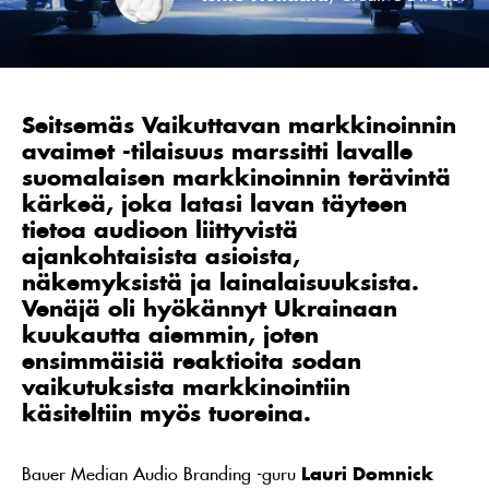
Seitsemäs Vaikuttavan markkinoinnin
avaimet -tilaisuus marssitti lavalle
suomalaisen markkinoinnin terävintä
kärkeä, joka latasi lavan täyteen
tietoa audioon liittyvistä
ajankohtaisista asioista,
näkemyksistä ja lainalaisuuksista.
Venäjä oli hyökännyt Ukrainaan
kuukautta aiemmin, joten
ensimmäisiä reaktioita sodan
vaikutuksista markkinointiin
käsiteltiin myös tuoreina.
Bauer Median Audio Branding -guru
Lauri Domnick