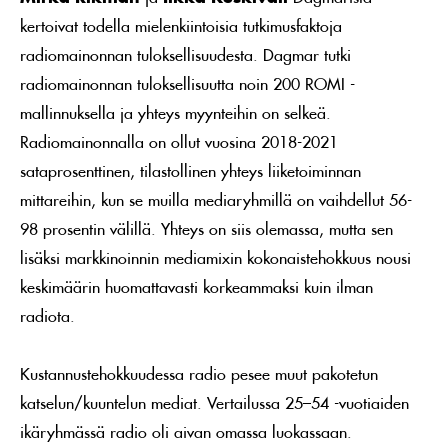
kertoivat todella mielenkiintoisia tutkimusfaktoja
radiomainonnan tuloksellisuudesta. Dagmar tutki
radiomainonnan tuloksellisuutta noin 200 ROMI -
mallinnuksella ja yhteys myynteihin on selkeä.
Radiomainonnalla on ollut vuosina 2018-2021
sataprosenttinen, tilastollinen yhteys liiketoiminnan
mittareihin, kun se muilla mediaryhmillä on vaihdellut 56-
98 prosentin välillä. Yhteys on siis olemassa, mutta sen
lisäksi markkinoinnin mediamixin kokonaistehokkuus nousi
keskimäärin huomattavasti korkeammaksi kuin ilman
radiota.
Kustannustehokkuudessa radio pesee muut pakotetun
katselun/kuuntelun mediat. Vertailussa 25–54 -vuotiaiden
ikäryhmässä radio oli aivan omassa luokassaan.