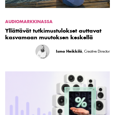
AUDIOMARKKINASSA
Yllättävät tutkimustulokset auttavat
kasvamaan muutoksen keskellä
Ismo Heikkilä
, Creative Director
Lue
artikkeli
Audio
on
mainettaan
parempi