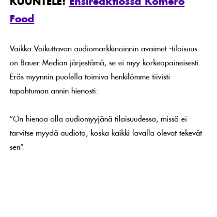
KUUNTELE!
Ensireaktiossa Komero
Foo
d
Vaikka Vaikuttavan audiomarkkinoinnin avaimet -tilaisuus
on Bauer Median järjestämä, se ei myy korkeapaineisesti.
Eräs myynnin puolella toimiva henkilömme tiivisti
tapahtuman annin hienosti:
”On hienoa olla audiomyyjänä tilaisuudessa, missä ei
tarvitse myydä audiota, koska kaikki lavalla olevat tekevät
sen”.