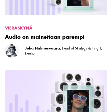
VIERASKYNÄ
Audio on mainettaan parempi
Juha Halmesvaara
, Head of Strategy & Insight,
Dentsu
Lue
artikkeli
Investoitko
oikein
–
vai
ollenkaan?