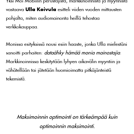
Yksi Moi Mobiilin perustajista, markkinoinnista ja myynnistä
vastaava
Ulla Koivula
esitteli viiden vuoden mittausten
pohjalta, miten audiomainonta heillä tehostaa
verkkokauppaa.
Monissa esityksissä nousi esiin haaste, jonka Ulla mielestäni
sanoitti parhaiten:
dataähky hämää monia mainostajia
.
Markkinoinnissa keskitytään lyhyen aikavälin myyntiin ja
vähätellään tai jätetään huomioimatta pitkäjänteistä
tekemistä.
Maksimoinnin optimointi on tärkeämpää kuin
optimoinnin maksimointi.