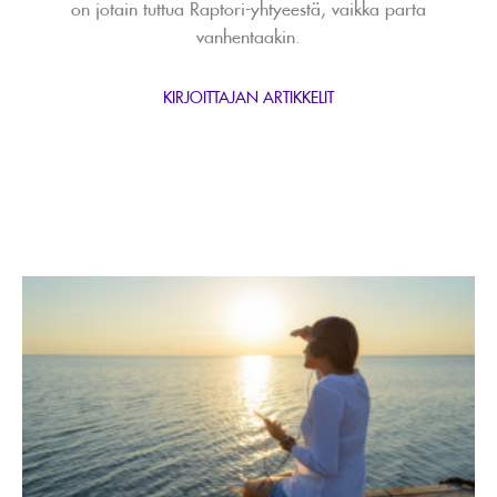
on jotain tuttua Raptori-yhtyeestä, vaikka parta
vanhentaakin.
KIRJOITTAJAN ARTIKKELIT
Lue
artikkeli
Yllättävät
tutkimustulokset
auttavat
kasvamaan
muutoksen
keskellä