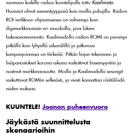
varmaan kaikille radion kuuntelijoille tuttu
Kaalimato.
Huomiot olivat samantyyppisiä kuin muilla puhujilla. Radion
ROI verkkoon ohjaamisessa on vahvempi kuin
digimarkkinoinnin eri muodoilla, pois lukien
hakusanamainonta. Kaalimadolla radion ROMI on parempi
pitkällä kuin lyhyellä aikavälillä ja jatkuvuus
kampanjoinnissa on tärkeää. Pitkän linjan tekeminen ja
lisäpanostukset korona-aikana vaikuttivat basemyyntiin ja
nostivat markkinaosuutta. Moilla ja Kaalimadolla sesongit
vaikuttavat ROMIin selkeästi, ja viesti kannattaa räätälöidä
niiden mukaan.
KUUNTELE!
Joonan puheenvuoro
Jäykästä suunnittelusta
skenaarioihin