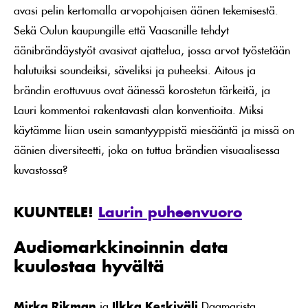
avasi pelin kertomalla arvopohjaisen äänen tekemisestä.
Sekä Oulun kaupungille että Vaasanille tehdyt
äänibrändäystyöt avasivat ajattelua, jossa arvot työstetään
halutuiksi soundeiksi, säveliksi ja puheeksi. Aitous ja
brändin erottuvuus ovat äänessä korostetun tärkeitä, ja
Lauri kommentoi rakentavasti alan konventioita. Miksi
käytämme liian usein samantyyppistä miesääntä ja missä on
äänien diversiteetti, joka on tuttua brändien visuaalisessa
kuvastossa?
KUUNTELE!
Laurin puheenvuoro
Audiomarkkinoinnin data
kuulostaa hyvältä
Mirka Rikman
ja
Ilkka Keskiväli
Dagmarista