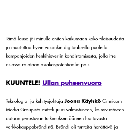
Tämä lause jäi minulle eniten kaikumaan koko tilaisuudesta
ja muistuttaa hyvin varsinkin digitaalisella puolella
kampanjoiden henkihieveriin kohdistamisesta, jolla itse
asiassa rajataan asiakaspotentiaalia pois.
KUUNTELE!
Ullan puheenvuoro
Teknologia- ja kehitysjohtaja
Joona Käyhkö
Omnicom
Media Groupista esitteli juuri valmistuneen, kolmivuotiseen
dataan perustuvan tutkimuksen ääneen luottavasta
verkkokauppabrändistä. Brändi oli tunteita herättävä ja