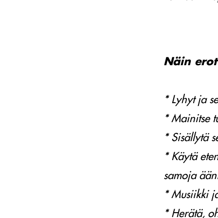
Näin erot
* Lyhyt ja se
* Mainitse t
* Sisällytä 
* Käytä eten
samoja ään
* Musiikki j
* Herätä, o