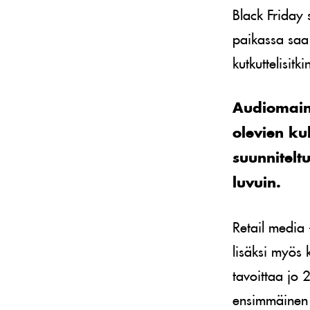
Black Friday 
paikassa saa 
kutkuttelisit
Audiomaino
olevien ku
suunnitelt
luvuin.
Retail media
lisäksi myös
tavoittaa jo
ensimmäinen 