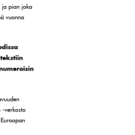
 ja pian joka
änä vuonna
odissa
tekstiin
inumeroisin
tavuuden
 -verkosto
n Euroopan