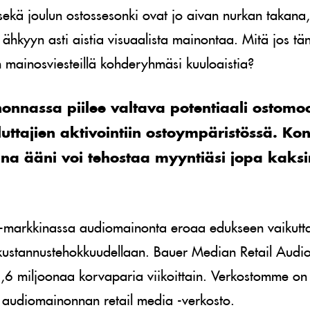
sekä joulun ostossesonki ovat jo aivan nurkan takana,
ähkyyn asti aistia visuaalista mainontaa. Mitä jos t
kin mainosviesteillä kohderyhmäsi kuuloaistia?
nnassa piilee valtava potentiaali ostomo
luttajien aktivointiin ostoympäristössä. Kon
una ääni voi tehostaa myyntiäsi jopa kaks
 -markkinassa audiomainonta eroaa edukseen vaikut
 kustannustehokkuudellaan. Bauer Median Retail Audio
 2,6 miljoonaa korvaparia viikoittain. Verkostomme o
audiomainonnan retail media -verkosto.