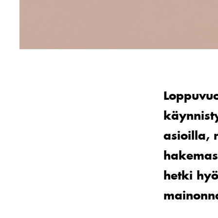
Loppuvuo
käynnisty
asioilla,
hakemass
hetki hyö
mainonna