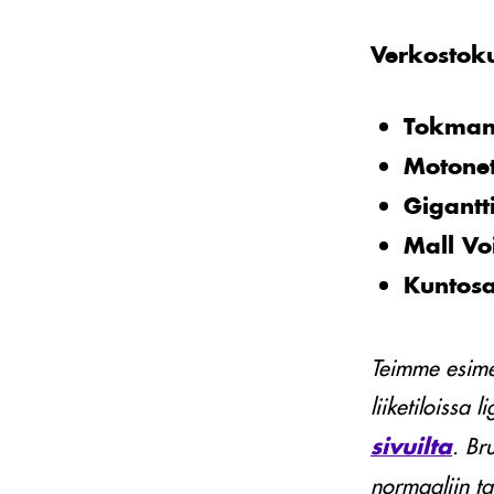
Verkosto
Tokman
Motone
Gigantt
Mall Vo
Kuntosal
Teimme esime
liiketiloissa
sivuilta
. Br
normaaliin t