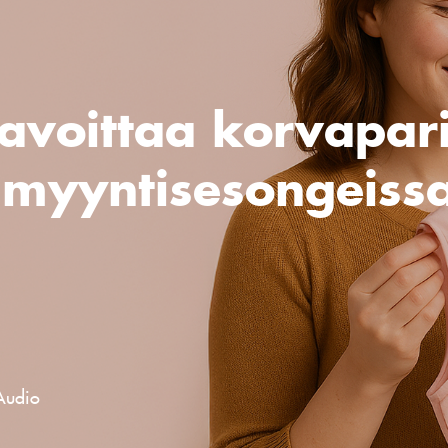
tavoittaa korvapari
myyntisesongeiss
 Audio