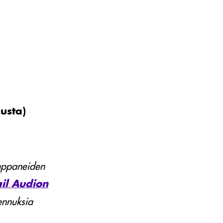
usta)
mppaneiden
ail Audion
lennuksia