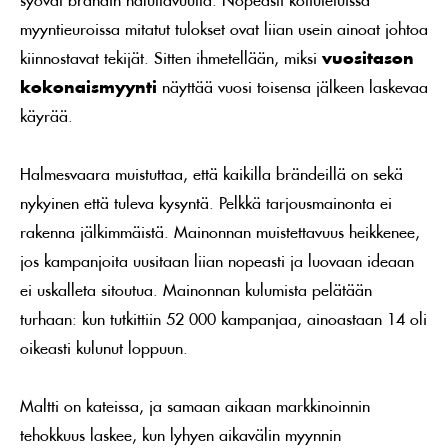
myyntieuroissa mitatut tulokset ovat liian usein ainoat johtoa
kiinnostavat tekijät. Sitten ihmetellään, miksi
vuositason
kokonaismyynti
näyttää vuosi toisensa jälkeen laskevaa
käyrää.
Halmesvaara muistuttaa, että kaikilla brändeillä on sekä
nykyinen että tuleva kysyntä. Pelkkä tarjousmainonta ei
rakenna jälkimmäistä. Mainonnan muistettavuus heikkenee,
jos kampanjoita uusitaan liian nopeasti ja luovaan ideaan
ei uskalleta sitoutua. Mainonnan kulumista pelätään
turhaan: kun tutkittiin 52 000 kampanjaa, ainoastaan 14 oli
oikeasti kulunut loppuun.
Maltti on kateissa, ja samaan aikaan markkinoinnin
tehokkuus laskee, kun lyhyen aikavälin myynnin