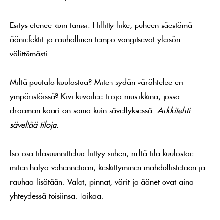
Esitys etenee kuin tanssi. Hillitty liike, puheen säestämät
ääniefektit ja rauhallinen tempo vangitsevat yleisön
välittömästi.
Miltä puutalo kuulostaa? Miten sydän värähtelee eri
ympäristöissä? Kivi kuvailee tiloja musiikkina, jossa
draaman kaari on sama kuin sävellyksessä.
Arkkitehti
säveltää tiloja.
Iso osa tilasuunnittelua liittyy siihen, miltä tila kuulostaa:
miten hälyä vähennetään, keskittyminen mahdollistetaan ja
rauhaa lisätään. Valot, pinnat, värit ja äänet ovat aina
yhteydessä toisiinsa. Taikaa.