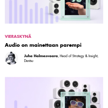
VIERASKYNÄ
Audio on mainettaan parempi
Juha Halmesvaara
, Head of Strategy & Insight,
Dentsu
Lue
artikkeli
Investoitko
oikein
–
vai
ollenkaan?