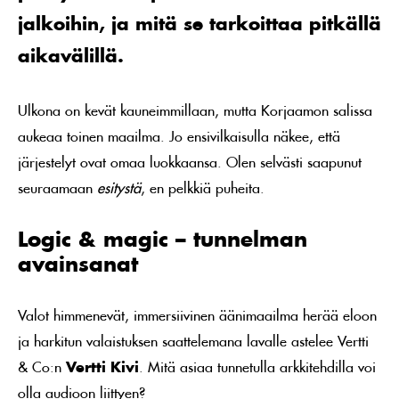
jalkoihin, ja mitä se tarkoittaa pitkällä
aikavälillä.
Ulkona on kevät kauneimmillaan, mutta Korjaamon salissa
aukeaa toinen maailma. Jo ensivilkaisulla näkee, että
järjestelyt ovat omaa luokkaansa. Olen selvästi saapunut
seuraamaan
esitystä
, en pelkkiä puheita.
Logic & magic – tunnelman
avainsanat
Valot himmenevät, immersiivinen äänimaailma herää eloon
ja harkitun valaistuksen saattelemana lavalle astelee Vertti
& Co:n
Vertti Kivi
. Mitä asiaa tunnetulla arkkitehdilla voi
olla audioon liittyen?