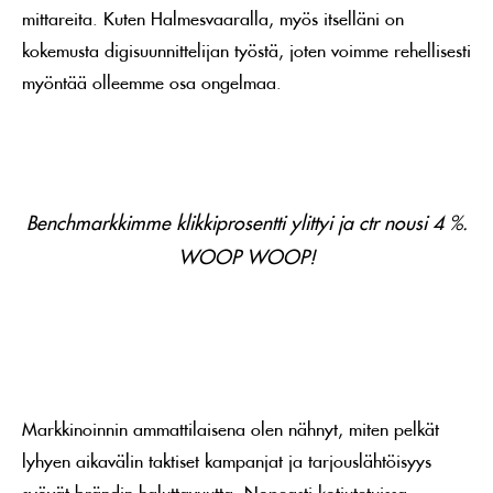
mittareita. Kuten Halmesvaaralla, myös itselläni on
kokemusta digisuunnittelijan työstä, joten voimme rehellisesti
myöntää olleemme osa ongelmaa.
Benchmarkkimme klikkiprosentti ylittyi ja ctr nousi 4 %.
WOOP WOOP!
Markkinoinnin ammattilaisena olen nähnyt, miten pelkät
lyhyen aikavälin taktiset kampanjat ja tarjouslähtöisyys
syövät brändin haluttavuutta. Nopeasti kotiutetuissa