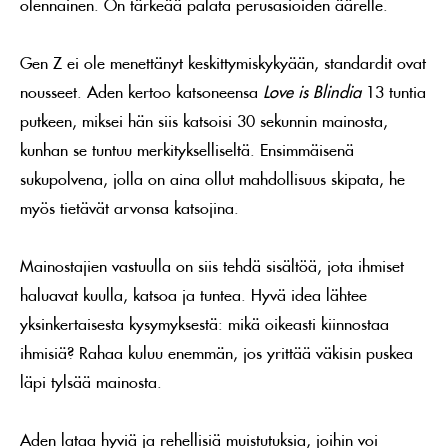
olennainen. On tärkeää palata perusasioiden äärelle.
Gen Z ei ole menettänyt keskittymiskykyään, standardit ovat
nousseet. Aden kertoo katsoneensa
Love is Blindia
13 tuntia
putkeen, miksei hän siis katsoisi 30 sekunnin mainosta,
kunhan se tuntuu merkitykselliseltä. Ensimmäisenä
sukupolvena, jolla on aina ollut mahdollisuus skipata, he
myös tietävät arvonsa katsojina.
Mainostajien vastuulla on siis tehdä sisältöä, jota ihmiset
haluavat kuulla, katsoa ja tuntea. Hyvä idea lähtee
yksinkertaisesta kysymyksestä: mikä oikeasti kiinnostaa
ihmisiä? Rahaa kuluu enemmän, jos yrittää väkisin puskea
läpi tylsää mainosta.
Aden lataa hyviä ja rehellisiä muistutuksia, joihin voi