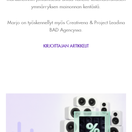
ymmärryksen mainonnan kentästä.
Marjo on työskennellyt myös Creativena & Project Leadina
BAD Agencyssa.
KIRJOITTAJAN ARTIKKELIT
Lue
artikkeli
Audio
on
mainettaan
parempi