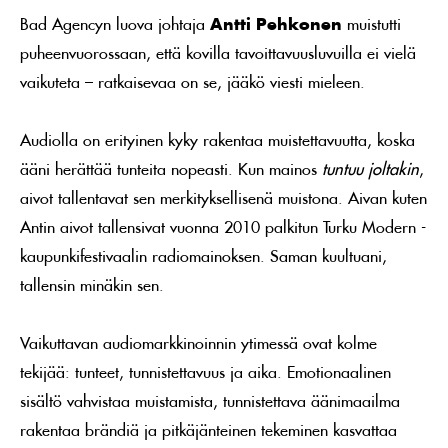
Bad Agencyn luova johtaja
Antti Pehkonen
muistutti
puheenvuorossaan, että kovilla tavoittavuusluvuilla ei vielä
vaikuteta – ratkaisevaa on se, jääkö viesti mieleen.
Audiolla on erityinen kyky rakentaa muistettavuutta, koska
ääni herättää tunteita nopeasti. Kun mainos
tuntuu joltakin
,
aivot tallentavat sen merkityksellisenä muistona. Aivan kuten
Antin aivot tallensivat vuonna 2010 palkitun Turku Modern -
kaupunkifestivaalin radiomainoksen. Saman kuultuani,
tallensin minäkin sen.
Vaikuttavan audiomarkkinoinnin ytimessä ovat kolme
tekijää: tunteet, tunnistettavuus ja aika. Emotionaalinen
sisältö vahvistaa muistamista, tunnistettava äänimaailma
rakentaa brändiä ja pitkäjänteinen tekeminen kasvattaa