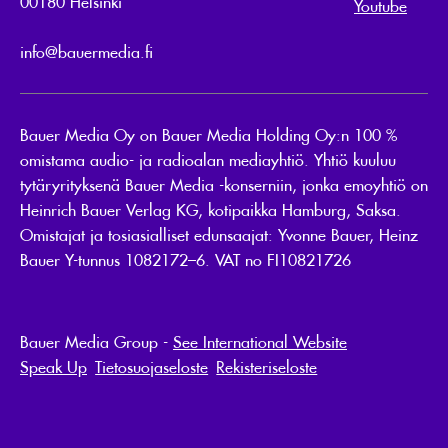
00180 Helsinki
Youtube
info@bauermedia.fi
Bauer Media Oy on Bauer Media Holding Oy:n 100 %
omistama audio- ja radioalan mediayhtiö. Yhtiö kuuluu
tytäryrityksenä Bauer Media -konserniin, jonka emoyhtiö on
Heinrich Bauer Verlag KG, kotipaikka Hamburg, Saksa.
Omistajat ja tosiasialliset edunsaajat: Yvonne Bauer, Heinz
Bauer Y-tunnus 1082172–6. VAT no FI10821726
Bauer Media Group -
See International Website
Speak Up
Tietosuojaseloste
Rekisteriseloste