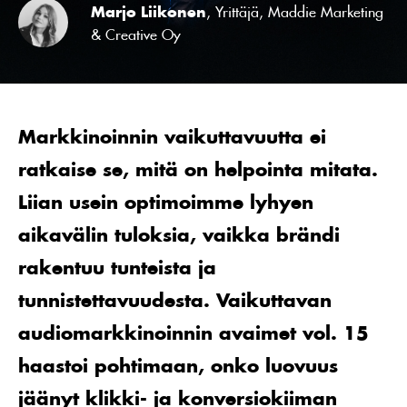
Marjo Liikonen
, Yrittäjä, Maddie Marketing
& Creative Oy
M
arkkinoinnin vaikuttavuutta ei
ratkaise se, mitä on helpointa mitata.
Liian usein optimoimme lyhyen
aikavälin tuloksia, vaikka brändi
rakentuu tunteista ja
tunnistettavuudesta. Vaikuttavan
audiomarkkinoinnin avaimet vol. 15
haastoi pohtimaan, onko luovuus
jäänyt klikki- ja konversiokiiman