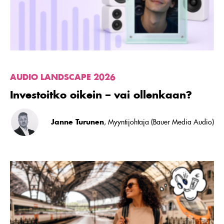
AUDIO LANDSCAPE 2026
Investoitko oikein – vai ollenkaan?
Janne Turunen
, Myyntijohtaja (Bauer Media Audio)
Lue
artikkeli
Vaikuttavuuden
valtaistuimella
–
valuuttana
muistettavuus