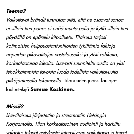
Teema?
Vaikuttavat brändit tunnistaa siitä, että ne osaavat sanoa
ei silloin kun panos ei enää muuta peliä ja kyllä silloin kun
pöydällä on epäreilu kilpailuetu. Tilaisuus tarjosi
kotimaisten huippuasiantuntijoiden tykittämiä faktoja
nopeiden pikavoittojen vastalauseiksi ja ylisti rohkeita,
korkealaatuisia ideoita. Luovasti suunniteltu audio on yksi
tehokkaimmista tavoista luoda todellista vaikuttavuutta
pitkäjänteisellä tekemisellä.
Tilaisuuden juonsi laulaja-
lauluntekijä
Samae Koskinen.
Missä?
Live-tilaisuus järjestettiin ja streamattiin Helsingin
Korjaamolta. Tilan korkeatasoinen audiointi ja harkittu
valaistus tekivät esityksistä intensiivisen vaikuttavia ja loivat