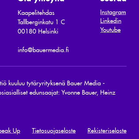
Instagram
Kaapelitehdas
Linkedin
Tallberginkatu 1 C
Youtube
00180 Helsinki
info@bauermedia.fi
ö kuuluu tytäryrityksenä Bauer Media -
siasialliset edunsaajat: Yvonne Bauer, Heinz
peak Up
Tietosuojaseloste
Rekisteriseloste