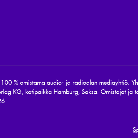
0 % omistama audio- ja radioalan mediayhtiö. Yhti
rlag KG, kotipaikka Hamburg, Saksa. Omistajat ja to
26
S