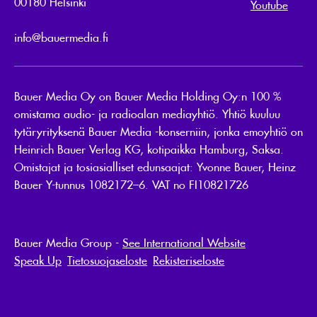
00180 Helsinki
Youtube
info@bauermedia.fi
Bauer Media Oy on Bauer Media Holding Oy:n 100 %
omistama audio- ja radioalan mediayhtiö. Yhtiö kuuluu
tytäryrityksenä Bauer Media -konserniin, jonka emoyhtiö on
Heinrich Bauer Verlag KG, kotipaikka Hamburg, Saksa.
Omistajat ja tosiasialliset edunsaajat: Yvonne Bauer, Heinz
Bauer Y-tunnus 1082172–6. VAT no FI10821726
Bauer Media Group -
See International Website
Speak Up
Tietosuojaseloste
Rekisteriseloste