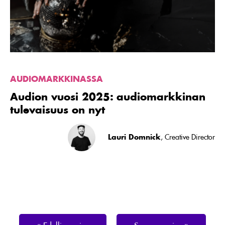
on
nyt
AUDIOMARKKINASSA
Audion vuosi 2025: audiomarkkinan
tulevaisuus on nyt
Lauri Domnick
, Creative Director
« Edellinen sivu
Seuraava sivu »