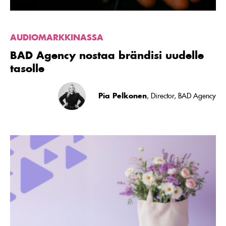
AUDIOMARKKINASSA
BAD Agency nostaa brändisi uudelle
tasolle
Pia Pelkonen
, Director, BAD Agency
Lue
artikkeli
Kesällä
kulutus
kasvaa,
mutta
mainonnan
määrä
vähenee
–