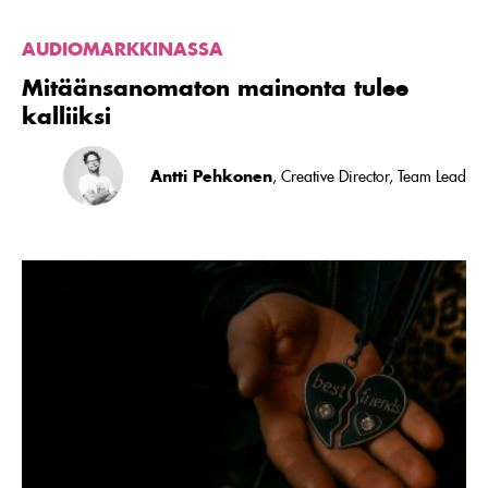
AUDIOMARKKINASSA
Mitäänsanomaton mainonta tulee
kalliiksi
Antti Pehkonen
, Creative Director, Team Lead
Lue
artikkeli
BAD
Agency
nostaa
brändisi
uudelle
tasolle