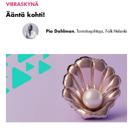
VIERASKYNÄ
Ääntä kohti!
Pia Dahlman
, Toimitusjohtaja, Folk Helsinki
Lue
artikkeli
Miltä
audiomainonta
kuulostaa
mediatoimiston
korvin?