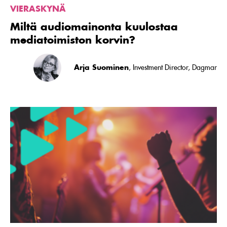
VIERASKYNÄ
Miltä audiomainonta kuulostaa
mediatoimiston korvin?
Arja Suominen
, Investment Director, Dagmar
Lue
artikkeli
Mitäänsanomaton
mainonta
tulee
kalliiksi