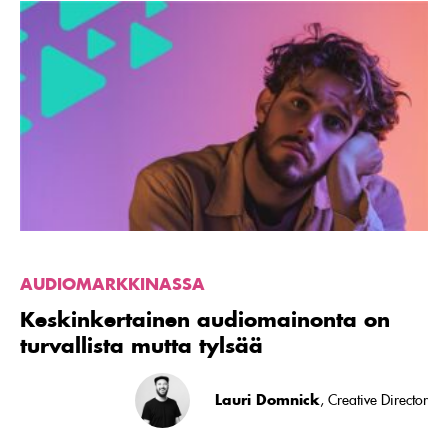
Lue
artikkeli
Keskinkertainen
audiomainonta
on
turvallista
mutta
tylsää
AUDIOMARKKINASSA
Keskinkertainen audiomainonta on
turvallista mutta tylsää
Lauri Domnick
, Creative Director