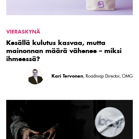
miksi
ihmeessä?
VIERASKYNÄ
Kesällä kulutus kasvaa, mutta
mainonnan määrä vähenee – miksi
ihmeessä?
Kari Tervonen
, Roadmap Director, OMG
Lue
artikkeli
Audion
vuosi
2025:
audiomarkkinan
tulevaisuus