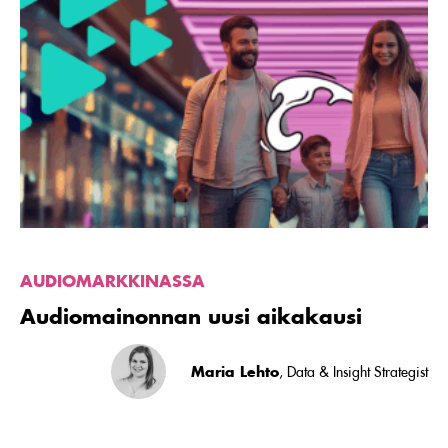
Lue
artikkeli
Audiomainonnan
uusi
aikakausi
AUDIOMARKKINASSA
Audiomainonnan uusi aikakausi
Maria Lehto
, Data & Insight Strategist