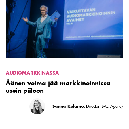
Äänen
voima
jää
markkinoinnissa
usein
piiloon
AUDIOMARKKINASSA
Äänen voima jää markkinoinnissa
usein piiloon
Sanna Kolamo
, Director, BAD Agency