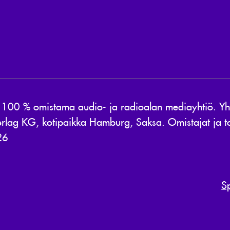
0 % omistama audio- ja radioalan mediayhtiö. Yhti
rlag KG, kotipaikka Hamburg, Saksa. Omistajat ja to
26
S