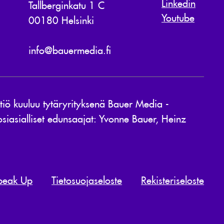
Linkedin
Tallberginkatu 1 C
Youtube
00180 Helsinki
info@bauermedia.fi
ö kuuluu tytäryrityksenä Bauer Media -
siasialliset edunsaajat: Yvonne Bauer, Heinz
peak Up
Tietosuojaseloste
Rekisteriseloste