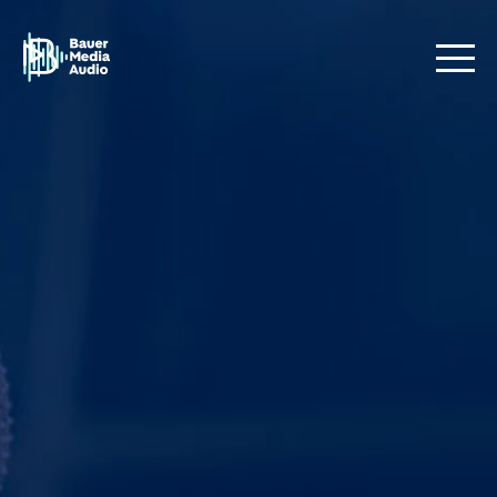
Skip
to
Bauer
content
Media
Me
Jotta
maailma
kuulostaisi
paremmalta.