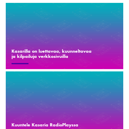
kasariradio.fi
Kasarilla on luettavaa, kuunneltavaa
ja kilpailuja verkkosivuilla
Kuuntele Kasaria RadioPlayssa