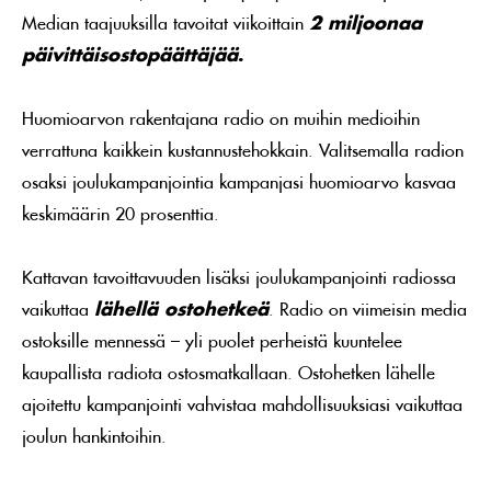
Median taajuuksilla tavoitat viikoittain
2 miljoonaa
päivittäisostopäättäjää
.
Huomioarvon rakentajana radio on muihin medioihin
verrattuna kaikkein kustannustehokkain. Valitsemalla radion
osaksi joulukampanjointia kampanjasi huomioarvo kasvaa
keskimäärin 20 prosenttia.
Kattavan tavoittavuuden lisäksi joulukampanjointi radiossa
vaikuttaa
lähellä ostohetkeä
. Radio on viimeisin media
ostoksille mennessä – yli puolet perheistä kuuntelee
kaupallista radiota ostosmatkallaan. Ostohetken lähelle
ajoitettu kampanjointi vahvistaa mahdollisuuksiasi vaikuttaa
joulun hankintoihin.