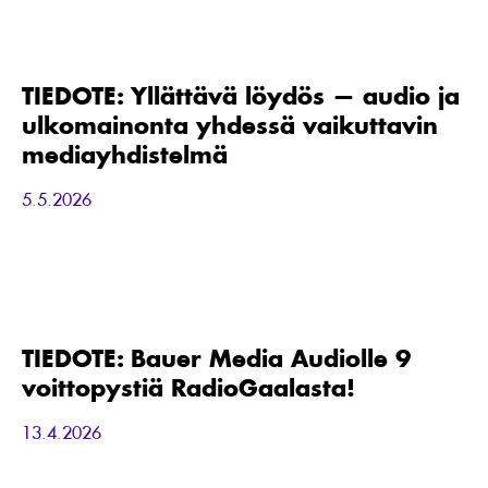
TIEDOTE:
Yllättävä
löydös
—
TIEDOTE: Yllättävä löydös — audio ja
audio
ulkomainonta yhdessä vaikuttavin
ja
ulkomainonta
mediayhdistelmä
yhdessä
vaikuttavin
5.5.2026
mediayhdistelmä
TIEDOTE:
Bauer
Media
Audiolle
TIEDOTE: Bauer Media Audiolle 9
9
voittopystiä RadioGaalasta!
voittopystiä
RadioGaalasta!
13.4.2026