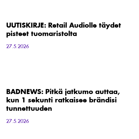
UUTISKIRJE:
Retail
Audiolle
täydet
UUTISKIRJE: Retail Audiolle täydet
pisteet
pisteet tuomaristolta
tuomaristolta
27.5.2026
BADNEWS:
Pitkä
jatkumo
auttaa,
BADNEWS: Pitkä jatkumo auttaa,
kun
kun 1 sekunti ratkaisee brändisi
1
sekunti
tunnettuuden
ratkaisee
brändisi
27.5.2026
tunnettuuden