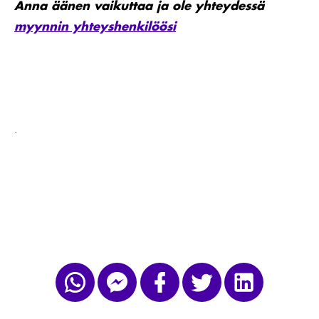
Anna äänen vaikuttaa ja ole yhteydessä
myynnin yhteyshenkilöösi
.