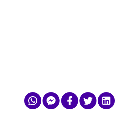
UUTISKIRJE:
Retail
Audiolle