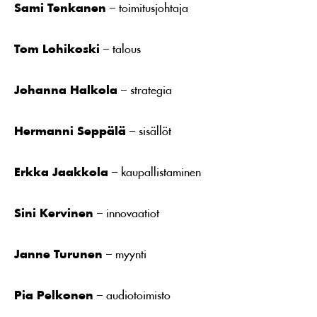
Sami Tenkanen
– toimitusjohtaja
Tom Lohikoski
– talous
Johanna Halkola
– strategia
Hermanni Seppälä
– sisällöt
Erkka Jaakkola
– kaupallistaminen
Sini Kervinen
– innovaatiot
Janne Turunen
– myynti
Pia Pelkonen
– audiotoimisto