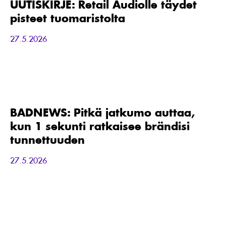
täydet
UUTISKIRJE: Retail Audiolle täydet
pisteet
pisteet tuomaristolta
tuomaristolta
27.5.2026
BADNEWS:
Pitkä
jatkumo
auttaa,
BADNEWS: Pitkä jatkumo auttaa,
kun
kun 1 sekunti ratkaisee brändisi
1
sekunti
tunnettuuden
ratkaisee
brändisi
27.5.2026
tunnettuuden
TIEDOTE:
Yllättävä
löydös