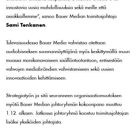
innostavia uusia mahdollisuuksia sekä meille että
asiakkaillemme”, sanoo Bauer Median toimitusjohtaja
Sami Tenkanen
.
Tulevaisuudessa Bauer Media vahvistaa otettaan
audiobisneksen suunnannäyttäjänä myös keskittymällä muun
muassa monikanavaiseen sisällöntuotantoon, entisestään
vahvojen mediabrändien vahvistamiseen sekä uusien
innovaatioiden kehittämiseen.
Strategiatyön ja sitä seuranneen organisaatiomuutoksen
myötä Bauer Median johtoryhmän kokoonpano muuttuu
1.12. alkaen. Jatkossa johtoryhmä koostuu toimitusjohtajan
lisäksi yksiköiden johtajista.