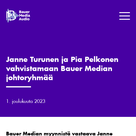
Skip
to
Bauer
content
Media
Me
Jotta
maailma
kuulostaisi
paremmalta.
Janne Turunen ja Pia Pelkonen
vahvistamaan Bauer Median
johtoryhmää
1. joulukuuta 2023
Bauer Median myynnistä vastaava Janne