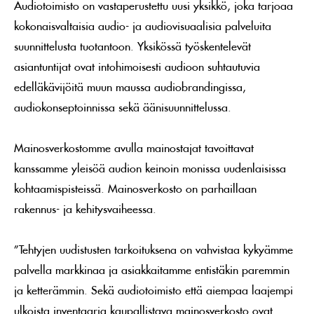
Audiotoimisto on vastaperustettu uusi yksikkö, joka tarjoaa
kokonaisvaltaisia audio- ja audiovisuaalisia palveluita
suunnittelusta tuotantoon. Yksikössä työskentelevät
asiantuntijat ovat intohimoisesti audioon suhtautuvia
edelläkävijöitä muun maussa audiobrandingissa,
audiokonseptoinnissa sekä äänisuunnittelussa.
Mainosverkostomme avulla mainostajat tavoittavat
kanssamme yleisöä audion keinoin monissa uudenlaisissa
kohtaamispisteissä. Mainosverkosto on parhaillaan
rakennus- ja kehitysvaiheessa.
”Tehtyjen uudistusten tarkoituksena on vahvistaa kykyämme
palvella markkinaa ja asiakkaitamme entistäkin paremmin
ja ketterämmin. Sekä audiotoimisto että aiempaa laajempi
ulkoista inventaaria kaupallistava mainosverkosto ovat