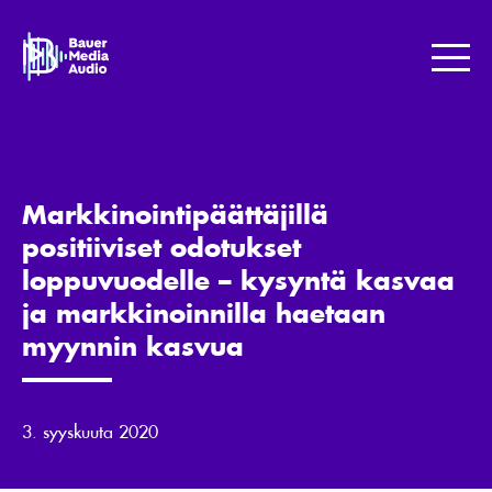
Skip
to
Bauer
content
Media
Me
Jotta
maailma
kuulostaisi
paremmalta.
Markkinointipäättäjillä
positiiviset odotukset
loppuvuodelle – kysyntä kasvaa
ja markkinoinnilla haetaan
myynnin kasvua
3. syyskuuta 2020