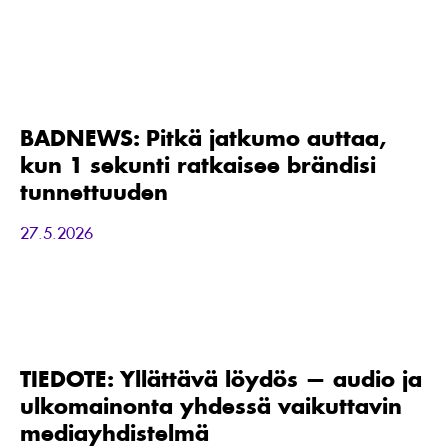
BADNEWS:
Pitkä
jatkumo
auttaa,
BADNEWS: Pitkä jatkumo auttaa,
kun
kun 1 sekunti ratkaisee brändisi
1
sekunti
tunnettuuden
ratkaisee
brändisi
27.5.2026
tunnettuuden
TIEDOTE:
Yllättävä
löydös
—
TIEDOTE: Yllättävä löydös — audio ja
audio
ulkomainonta yhdessä vaikuttavin
ja
ulkomainonta
mediayhdistelmä
yhdessä