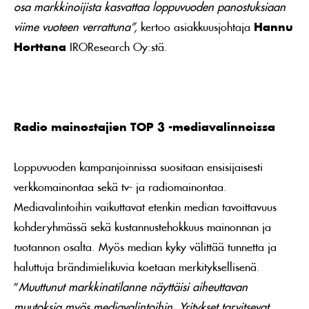
osa markkinoijista kasvattaa loppuvuoden panostuksiaan
viime vuoteen verrattuna”,
kertoo asiakkuusjohtaja
Hannu
Horttana
IROResearch Oy:stä.
Radio mainostajien TOP 3 -mediavalinnoissa
Loppuvuoden kampanjoinnissa suositaan ensisijaisesti
verkkomainontaa sekä tv- ja radiomainontaa.
Mediavalintoihin vaikuttavat etenkin median tavoittavuus
kohderyhmässä sekä kustannustehokkuus mainonnan ja
tuotannon osalta. Myös median kyky välittää tunnetta ja
haluttuja brändimielikuvia koetaan merkityksellisenä.
”
Muuttunut markkinatilanne näyttäisi aiheuttavan
muutoksia myös mediavalintoihin. Yritykset tarvitsevat