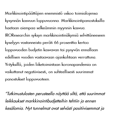
Markkinointipäättäjien enemmistö uskoo toimialojensa
kysynnän kasvuun loppuvuonna. Markkinointipanostuksilla
haetaan aiempaa selkeämmin myynnin kasvua.
IROResearchin syksyn markkinointinäkymiä selvittäneeseen
kyselyyn vastanneista peräti 66 prosenttia kertoo
loppuvuoden budjetin kasvavan tai pysyvän ennallaan
edellisen vuoden vastaavaan ajankohtaan verrattuna.
Yrityksillä, joiden liiketoimintaan koronapandemia on
vaikuttanut negatiivisesti, on suhteellisesti suurimmat
panostukset loppuvuoteen.
”Tutkimustulosten perusteella näyttää siltä, että suurimmat
leikkaukset markkinointibudjetteihin tehtiin jo ennen
kesälomia. Nyt tunnelmat ovat selvästi positiivisemmat ja