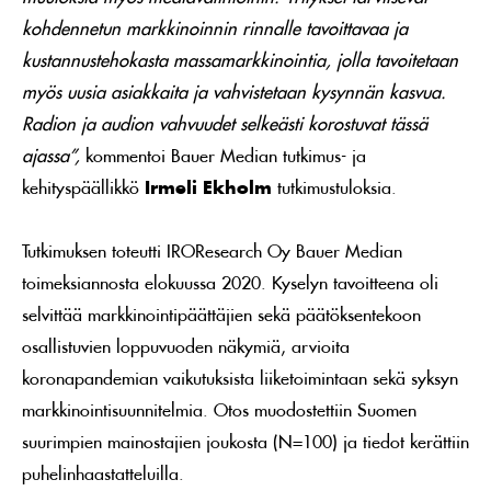
kohdennetun markkinoinnin rinnalle tavoittavaa ja
kustannustehokasta massamarkkinointia, jolla tavoitetaan
myös uusia asiakkaita ja vahvistetaan kysynnän kasvua.
Radion ja audion vahvuudet selkeästi korostuvat tässä
ajassa”,
kommentoi Bauer Median tutkimus- ja
kehityspäällikkö
Irmeli Ekholm
tutkimustuloksia.
Tutkimuksen toteutti IROResearch Oy Bauer Median
toimeksiannosta elokuussa 2020. Kyselyn tavoitteena oli
selvittää markkinointipäättäjien sekä päätöksentekoon
osallistuvien loppuvuoden näkymiä, arvioita
koronapandemian vaikutuksista liiketoimintaan sekä syksyn
markkinointisuunnitelmia. Otos muodostettiin Suomen
suurimpien mainostajien joukosta (N=100) ja tiedot kerättiin
puhelinhaastatteluilla.