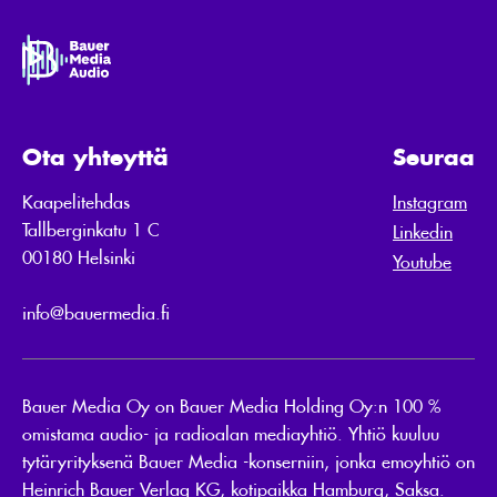
Ota yhteyttä
Seuraa
Kaapelitehdas
Instagram
Tallberginkatu 1 C
Linkedin
00180 Helsinki
Youtube
info@bauermedia.fi
Bauer Media Oy on Bauer Media Holding Oy:n 100 %
omistama audio- ja radioalan mediayhtiö. Yhtiö kuuluu
tytäryrityksenä Bauer Media -konserniin, jonka emoyhtiö on
Heinrich Bauer Verlag KG, kotipaikka Hamburg, Saksa.