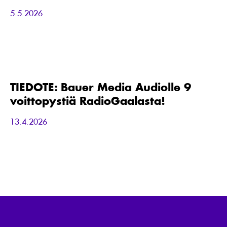
vaikuttavin
5.5.2026
mediayhdistelmä
TIEDOTE:
Bauer
Media
Audiolle
TIEDOTE: Bauer Media Audiolle 9
9
voittopystiä RadioGaalasta!
voittopystiä
RadioGaalasta!
13.4.2026