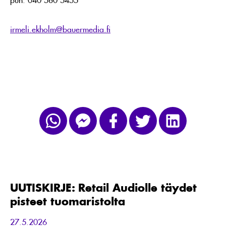
irmeli.ekholm@bauermedia.fi
UUTISKIRJE:
Retail
Audiolle
täydet
UUTISKIRJE: Retail Audiolle täydet
pisteet
pisteet tuomaristolta
tuomaristolta
27.5.2026