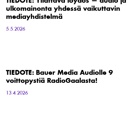
TIEDOTE: Yllättävä löydös — audio ja
audio
ulkomainonta yhdessä vaikuttavin
ja
ulkomainonta
mediayhdistelmä
yhdessä
vaikuttavin
5.5.2026
mediayhdistelmä
TIEDOTE:
Bauer
Media
Audiolle
TIEDOTE: Bauer Media Audiolle 9
9
voittopystiä RadioGaalasta!
voittopystiä
RadioGaalasta!
13.4.2026