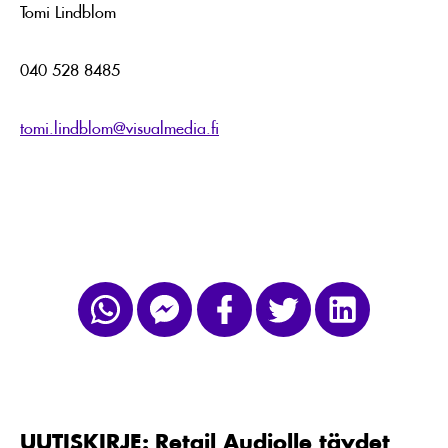
Tomi Lindblom
040 528 8485
tomi.lindblom@visualmedia.fi
UUTISKIRJE:
Retail
Audiolle
täydet
UUTISKIRJE: Retail Audiolle täydet