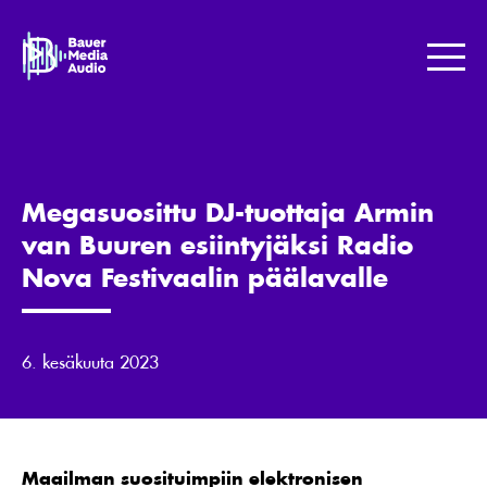
Skip
to
Bauer
content
Media
Me
Jotta
maailma
kuulostaisi
paremmalta.
Megasuosittu DJ-tuottaja Armin
van Buuren esiintyjäksi Radio
Nova Festivaalin päälavalle
6. kesäkuuta 2023
Maailman suosituimpiin elektronisen