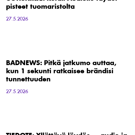
pisteet
pisteet tuomaristolta
tuomaristolta
27.5.2026
BADNEWS:
Pitkä
jatkumo
auttaa,
BADNEWS: Pitkä jatkumo auttaa,
kun
kun 1 sekunti ratkaisee brändisi
1
sekunti
tunnettuuden
ratkaisee
brändisi
27.5.2026
tunnettuuden
TIEDOTE:
Yllättävä
löydös
—