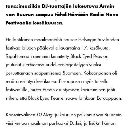
tanssimusiikin DJ-tuottajiin lukeutuva Armin
van Buuren saapuu tähdittämään Radio Nova
Festivaalia kesäkuussa.
Hollantilainen maailmantähti nousee Helsingin Suvilahden
festivaalialueen päälavalle lauantaina 17. kesäkuuta.
Tapahtumaan aiemmin kiinnitetty Black Eyed Peas on
joutunut kiertueensa uudelleenjärjestelyjen vuoksi
peruuttamaan saapumisensa Suomeen. Kokoonpanon oli
määrä esiintyä kesäkuussa Euroopassa myös toisella
festivaalilla, mutta tämän esiintymisen kariutuminen johti
siihen, että Black Eyed Peas ei saavu lainkaan Eurooppaan.
Kansainvälinen
DJ Mag
-julkaisu on palkinnut van Buurenin
viisi kertaa maailman parhaaksi DJ:ksi, ja lisäksi hän on