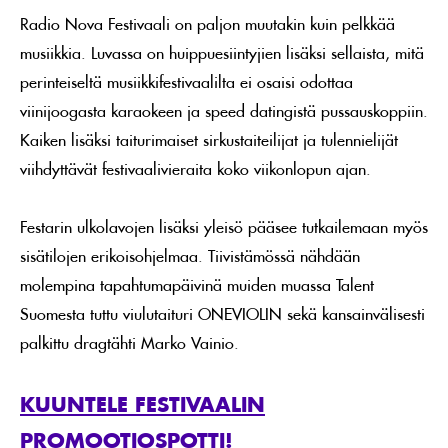
Radio Nova Festivaali on paljon muutakin kuin pelkkää
musiikkia. Luvassa on huippuesiintyjien lisäksi sellaista, mitä
perinteiseltä musiikkifestivaalilta ei osaisi odottaa
viinijoogasta karaokeen ja speed datingistä pussauskoppiin.
Kaiken lisäksi taiturimaiset sirkustaiteilijat ja tulennielijät
viihdyttävät festivaalivieraita koko viikonlopun ajan.
Festarin ulkolavojen lisäksi yleisö pääsee tutkailemaan myös
sisätilojen erikoisohjelmaa. Tiivistämössä nähdään
molempina tapahtumapäivinä muiden muassa Talent
Suomesta tuttu viulutaituri ONEVIOLIN sekä kansainvälisesti
palkittu dragtähti Marko Vainio.
KUUNTELE FESTIVAALIN
PROMOOTIOSPOTTI!