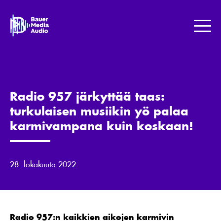
Skip
to
Bauer
content
Media
Me
Jotta
maailma
kuulostaisi
paremmalta.
Radio 957 järkyttää taas:
turkulaisen musiikin yö palaa
karmivampana kuin koskaan!
28. lokakuuta 2022
Radio 957:n kaikkien aikojen karmivin