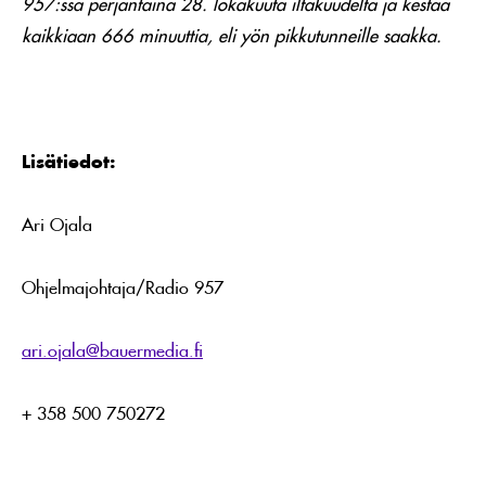
957:ssa perjantaina 28. lokakuuta iltakuudelta ja kestää
kaikkiaan 666 minuuttia, eli yön pikkutunneille saakka.
Lisätiedot:
Ari Ojala
Ohjelmajohtaja/Radio 957
ari.ojala@bauermedia.fi
+ 358 500 750272