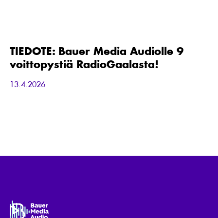
TIEDOTE:
Bauer
Media
Audiolle
TIEDOTE: Bauer Media Audiolle 9
9
voittopystiä RadioGaalasta!
voittopystiä
RadioGaalasta!
13.4.2026