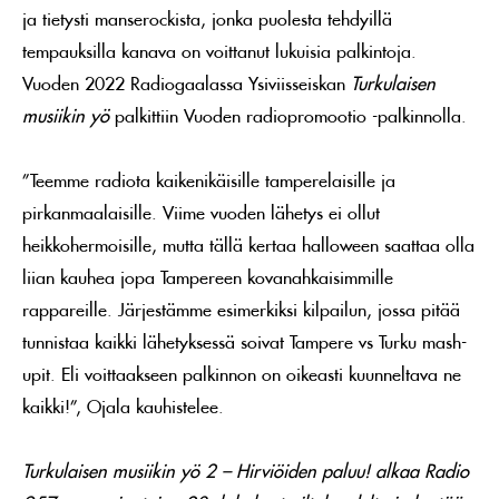
ja tietysti manserockista, jonka puolesta tehdyillä
tempauksilla kanava on voittanut lukuisia palkintoja.
Vuoden 2022 Radiogaalassa Ysiviisseiskan
Turkulaisen
musiikin yö
palkittiin Vuoden radiopromootio -palkinnolla.
”Teemme radiota kaikenikäisille tamperelaisille ja
pirkanmaalaisille. Viime vuoden lähetys ei ollut
heikkohermoisille, mutta tällä kertaa halloween saattaa olla
liian kauhea jopa Tampereen kovanahkaisimmille
rappareille. Järjestämme esimerkiksi kilpailun, jossa pitää
tunnistaa kaikki lähetyksessä soivat Tampere vs Turku mash-
upit. Eli voittaakseen palkinnon on oikeasti kuunneltava ne
kaikki!”, Ojala kauhistelee.
Turkulaisen musiikin yö 2 – Hirviöiden paluu! alkaa Radio