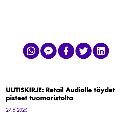
UUTISKIRJE:
Retail
Audiolle
täydet
UUTISKIRJE: Retail Audiolle täydet
pisteet
pisteet tuomaristolta
tuomaristolta
27.5.2026