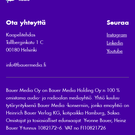
Ota yhteyttä
Seuraa
Kaapelitehdas
Instagram
Tallberginkatu 1 C
Linkedin
00180 Helsinki
Youtube
info@bauermedia.fi
Bauer Media Oy on Bauer Media Holding Oy:n 100 %
omistama audio- ja radioalan mediayhtiö. Yhtiö kuuluu
tytäryrityksenä Bauer Media -konserniin, jonka emoyhtiö on
Heinrich Bauer Verlag KG, kotipaikka Hamburg, Saksa.
Omistajat ja tosiasialliset edunsaajat: Yvonne Bauer, Heinz
Bauer Y-tunnus 1082172–6. VAT no FI10821726