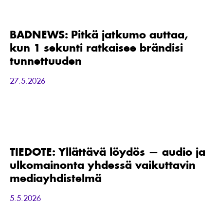
BADNEWS:
Pitkä
jatkumo
auttaa,
BADNEWS: Pitkä jatkumo auttaa,
kun
kun 1 sekunti ratkaisee brändisi
1
sekunti
tunnettuuden
ratkaisee
brändisi
27.5.2026
tunnettuuden
TIEDOTE:
Yllättävä
löydös
—
TIEDOTE: Yllättävä löydös — audio ja
audio
ulkomainonta yhdessä vaikuttavin
ja
ulkomainonta
mediayhdistelmä
yhdessä
vaikuttavin
5.5.2026
mediayhdistelmä