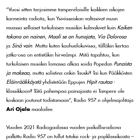
”Vuosi sitten tarjosimme tamperelaisille kaikkien aikojen
karmeinta radiota, kun Ysiviisseiskan valtasivat muun
muassa sellaiset turkulaisen musiikin kulmakivet kuin
Kaiken
takana on nainen
,
Maali se on hunajata
,
Via Dolorosa
ja
Sinä vain
. Mutta kuten kauhuelokuvissa, tälläkin kertaa
jatko-osa on entistäkin hirveämpi. Mitä tapahtuu, kun
turkulaisen musiikin lomassa alkaa soida Popedan
Punaista
ja makeaa
, mutta solistina onkin Tauski? Tai kun Pääkkösten
Eläinrääkkäystä
yhdistetään Eppujen
Hipit rautaa
-
klassikkoon? Tätä pahempaa painajaista ei Tampere ole
koskaan joutunut todistamaan”, Radio 957:n ohjelmajohtaja
Ari Ojala
maalailee.
Vuoden 2021 Radiogaalassa vuoden paikallisradiona
palkittu Radio 957 on tullut tutuksi rock- ja popklassikoista –