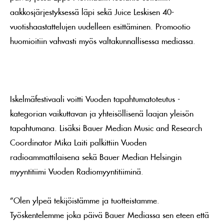
aakkosjärjestyksessä läpi sekä Juice Leskisen 40-
vuotishaastattelujen uudelleen esittäminen. Promootio
huomioitiin vahvasti myös valtakunnallisessa mediassa.
Iskelmäfestivaali voitti Vuoden tapahtumatoteutus -
kategorian vaikuttavan ja yhteisöllisenä laajan yleisön
tapahtumana. Lisäksi Bauer Median Music and Research
Coordinator Mika Laiti palkittiin Vuoden
radioammattilaisena sekä Bauer Median Helsingin
myyntitiimi Vuoden Radiomyyntitiiminä.
”Olen ylpeä tekijöistämme ja tuotteistamme.
Työskentelemme joka päivä Bauer Mediassa sen eteen että