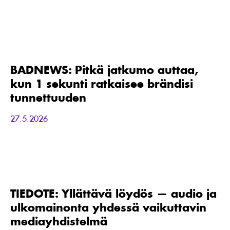
BADNEWS:
Pitkä
jatkumo
auttaa,
BADNEWS: Pitkä jatkumo auttaa,
kun
kun 1 sekunti ratkaisee brändisi
1
sekunti
tunnettuuden
ratkaisee
brändisi
27.5.2026
tunnettuuden
TIEDOTE:
Yllättävä
löydös
—
TIEDOTE: Yllättävä löydös — audio ja
audio
ulkomainonta yhdessä vaikuttavin
ja
ulkomainonta
mediayhdistelmä
yhdessä