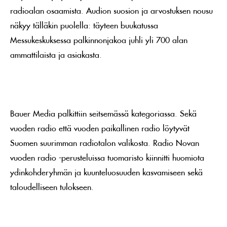
radioalan osaamista. Audion suosion ja arvostuksen nousu
näkyy tälläkin puolella: täyteen buukatussa
Messukeskuksessa palkinnonjakoa juhli yli 700 alan
ammattilaista ja asiakasta.
Bauer Media palkittiin seitsemässä kategoriassa. Sekä
vuoden radio että vuoden paikallinen radio löytyvät
Suomen suurimman radiotalon valikosta. Radio Novan
vuoden radio -perusteluissa tuomaristo kiinnitti huomiota
ydinkohderyhmän ja kuunteluosuuden kasvamiseen sekä
taloudelliseen tulokseen.