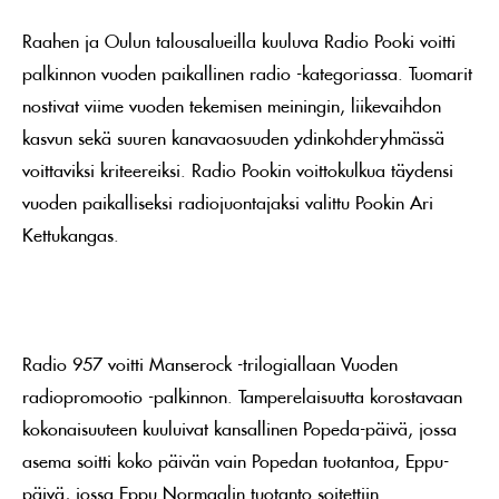
Raahen ja Oulun talousalueilla kuuluva Radio Pooki voitti
palkinnon vuoden paikallinen radio -kategoriassa. Tuomarit
nostivat viime vuoden tekemisen meiningin, liikevaihdon
kasvun sekä suuren kanavaosuuden ydinkohderyhmässä
voittaviksi kriteereiksi. Radio Pookin voittokulkua täydensi
vuoden paikalliseksi radiojuontajaksi valittu Pookin Ari
Kettukangas.
Radio 957 voitti Manserock -trilogiallaan Vuoden
radiopromootio -palkinnon. Tamperelaisuutta korostavaan
kokonaisuuteen kuuluivat kansallinen Popeda-päivä, jossa
asema soitti koko päivän vain Popedan tuotantoa, Eppu-
päivä, jossa Eppu Normaalin tuotanto soitettiin