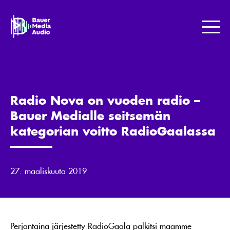
Skip
to
Bauer
content
Media
Me
Jotta
maailma
kuulostaisi
paremmalta.
Radio Nova on vuoden radio –
Bauer Medialle seitsemän
kategorian voitto RadioGaalassa
27. maaliskuuta 2019
Perjantaina järjestetty RadioGaala palkitsi maamme