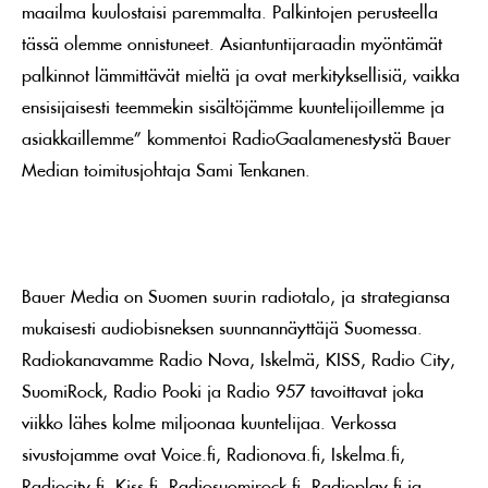
maailma kuulostaisi paremmalta. Palkintojen perusteella
tässä olemme onnistuneet. Asiantuntijaraadin myöntämät
palkinnot lämmittävät mieltä ja ovat merkityksellisiä, vaikka
ensisijaisesti teemmekin sisältöjämme kuuntelijoillemme ja
asiakkaillemme” kommentoi RadioGaalamenestystä Bauer
Median toimitusjohtaja Sami Tenkanen.
Bauer Media on Suomen suurin radiotalo, ja strategiansa
mukaisesti audiobisneksen suunnannäyttäjä Suomessa.
Radiokanavamme Radio Nova, Iskelmä, KISS, Radio City,
SuomiRock, Radio Pooki ja Radio 957 tavoittavat joka
viikko lähes kolme miljoonaa kuuntelijaa. Verkossa
sivustojamme ovat Voice.fi, Radionova.fi, Iskelma.fi,
Radiocity.fi, Kiss.fi, Radiosuomirock.fi, Radioplay.fi ja