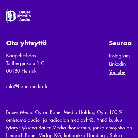
Ota yhteyttä
Seuraa
Kaapelitehdas
Instagram
Tallberginkatu 1 C
Linkedin
00180 Helsinki
Youtube
info@bauermedia.fi
Bauer Media Oy on Bauer Media Holding Oy:n 100 %
omistama audio- ja radioalan mediayhtiö. Yhtiö kuuluu
tytäryrityksenä Bauer Media -konserniin, jonka emoyhtiö on
Heinrich Bauer Verlag KG, kotipaikka Hamburg, Saksa.