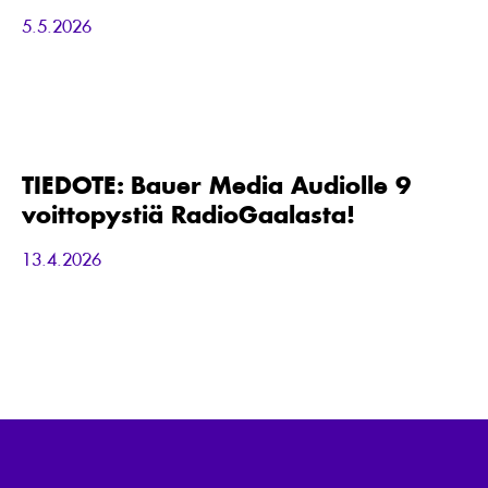
vaikuttavin
5.5.2026
mediayhdistelmä
TIEDOTE:
Bauer
Media
Audiolle
TIEDOTE: Bauer Media Audiolle 9
9
voittopystiä RadioGaalasta!
voittopystiä
RadioGaalasta!
13.4.2026