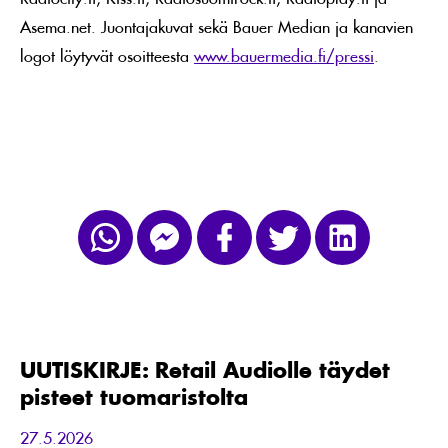
Asema.net. Juontajakuvat sekä Bauer Median ja kanavien
logot löytyvät osoitteesta
www.bauermedia.fi/pressi
.
UUTISKIRJE:
Retail
Audiolle
täydet
UUTISKIRJE: Retail Audiolle täydet
pisteet
pisteet tuomaristolta
tuomaristolta
27.5.2026