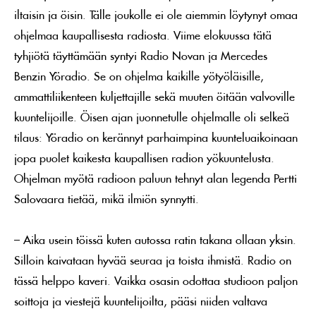
iltaisin ja öisin. Tälle joukolle ei ole aiemmin löytynyt omaa
ohjelmaa kaupallisesta radiosta. Viime elokuussa tätä
tyhjiötä täyttämään syntyi Radio Novan ja Mercedes
Benzin Yöradio. Se on ohjelma kaikille yötyöläisille,
ammattiliikenteen kuljettajille sekä muuten öitään valvoville
kuuntelijoille. Öisen ajan juonnetulle ohjelmalle oli selkeä
tilaus: Yöradio on kerännyt parhaimpina kuunteluaikoinaan
jopa puolet kaikesta kaupallisen radion yökuuntelusta.
Ohjelman myötä radioon paluun tehnyt alan legenda Pertti
Salovaara tietää, mikä ilmiön synnytti.
– Aika usein töissä kuten autossa ratin takana ollaan yksin.
Silloin kaivataan hyvää seuraa ja toista ihmistä. Radio on
tässä helppo kaveri. Vaikka osasin odottaa studioon paljon
soittoja ja viestejä kuuntelijoilta, pääsi niiden valtava