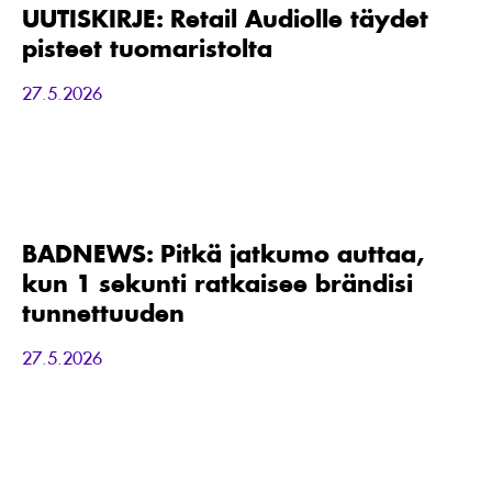
täydet
UUTISKIRJE: Retail Audiolle täydet
pisteet
pisteet tuomaristolta
tuomaristolta
27.5.2026
BADNEWS:
Pitkä
jatkumo
auttaa,
BADNEWS: Pitkä jatkumo auttaa,
kun
kun 1 sekunti ratkaisee brändisi
1
sekunti
tunnettuuden
ratkaisee
brändisi
27.5.2026
tunnettuuden
TIEDOTE:
Yllättävä
löydös