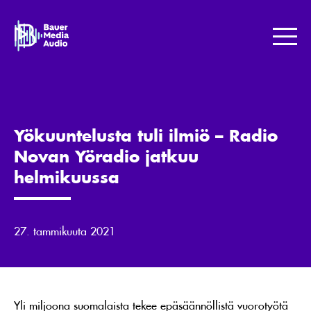
Skip
to
Bauer
content
Media
Me
Jotta
maailma
kuulostaisi
paremmalta.
Yökuuntelusta tuli ilmiö – Radio
Novan Yöradio jatkuu
helmikuussa
27. tammikuuta 2021
Yli miljoona suomalaista tekee epäsäännöllistä vuorotyötä