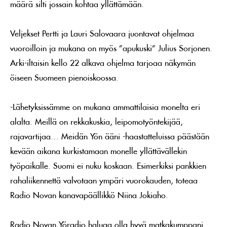
määrä silti jossain kohtaa yllättämään.
Veljekset Pertti ja Lauri Salovaara juontavat ohjelmaa
vuoroilloin ja mukana on myös ”apukuski” Julius Sorjonen.
Arki-iltaisin kello 22 alkava ohjelma tarjoaa näkymän
öiseen Suomeen pienoiskoossa.
-Lähetyksissämme on mukana ammattilaisia monelta eri
alalta. Meillä on rekkakuskia, leipomotyöntekijää,
rajavartijaa… Meidän Yön ääni -haastatteluissa päästään
kevään aikana kurkistamaan monelle yllättävällekin
työpaikalle. Suomi ei nuku koskaan. Esimerkiksi pankkien
rahaliikennettä valvotaan ympäri vuorokauden, toteaa
Radio Novan kanavapäällikkö Niina Jokiaho.
Radio Novan Yöradio haluaa olla hyvä matkakumppani