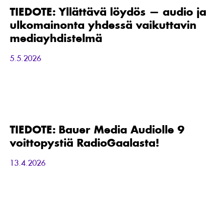
—
TIEDOTE: Yllättävä löydös — audio ja
audio
ulkomainonta yhdessä vaikuttavin
ja
ulkomainonta
mediayhdistelmä
yhdessä
vaikuttavin
5.5.2026
mediayhdistelmä
TIEDOTE:
Bauer
Media
Audiolle
TIEDOTE: Bauer Media Audiolle 9
9
voittopystiä RadioGaalasta!
voittopystiä
RadioGaalasta!
13.4.2026