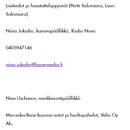
Lisätiedot ja haastattelupyynnöt (Pertti Salovaara, Lauri
Salovaara):
Niina Jokiaho, kanavapäällikkö, Radio Nova
0405947146
niina.jokiaho@bauermedia.fi
Nina Uschanov, markkinointipäällikkö
Mercedes-Benz-kuorma-autot ja huoltopalvelut, Veho Oy
Ab,