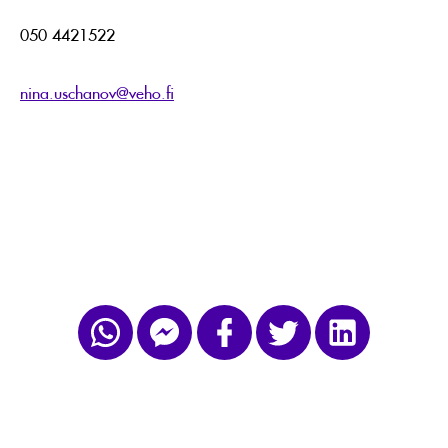
050 4421522
nina.uschanov@veho.fi
UUTISKIRJE:
Retail
Audiolle