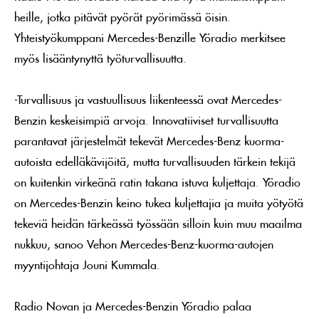
heille, jotka pitävät pyörät pyörimässä öisin.
Yhteistyökumppani Mercedes-Benzille Yöradio merkitsee
myös lisääntynyttä työturvallisuutta.
-Turvallisuus ja vastuullisuus liikenteessä ovat Mercedes-
Benzin keskeisimpiä arvoja. Innovatiiviset turvallisuutta
parantavat järjestelmät tekevät Mercedes-Benz kuorma-
autoista edelläkävijöitä, mutta turvallisuuden tärkein tekijä
on kuitenkin virkeänä ratin takana istuva kuljettaja. Yöradio
on Mercedes-Benzin keino tukea kuljettajia ja muita yötyötä
tekeviä heidän tärkeässä työssään silloin kuin muu maailma
nukkuu, sanoo Vehon Mercedes-Benz-kuorma-autojen
myyntijohtaja Jouni Kummala.
Radio Novan ja Mercedes-Benzin Yöradio palaa