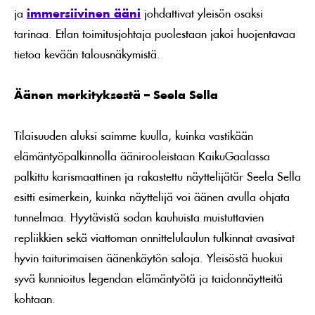
ja
immersiivinen ääni
johdattivat yleisön osaksi
tarinaa. Etlan toimitusjohtaja puolestaan jakoi huojentavaa
tietoa kevään talousnäkymistä.
Äänen merkityksestä – Seela Sella
Tilaisuuden aluksi saimme kuulla, kuinka vastikään
elämäntyöpalkinnolla äänirooleistaan KaikuGaalassa
palkittu karismaattinen ja rakastettu näyttelijätär Seela Sella
esitti esimerkein, kuinka näyttelijä voi äänen avulla ohjata
tunnelmaa. Hyytävistä sodan kauhuista muistuttavien
repliikkien sekä viattoman onnittelulaulun
tulkinnat avasivat
hyvin taiturimaisen äänenkäytön saloja. Yleisöstä huokui
syvä kunnioitus legendan elämäntyötä ja taidonnäytteitä
kohtaan.