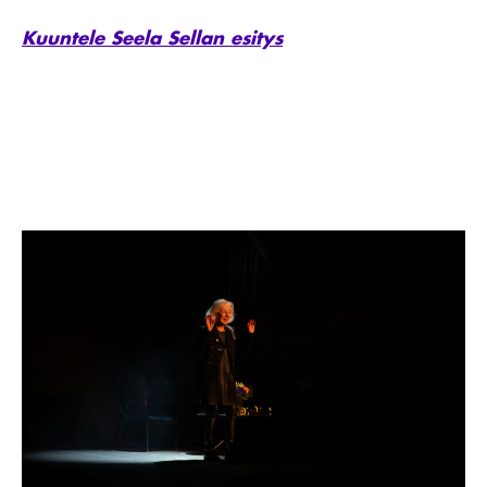
Kuuntele Seela Sellan esitys