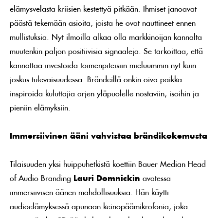
elämysvelasta kriisien kestettyä pitkään. Ihmiset janoavat
päästä tekemään asioita, joista he ovat nauttineet ennen
mullistuksia. Nyt ilmoilla alkaa olla markkinoijan kannalta
muutenkin paljon positiivisia signaaleja. Se tarkoittaa, että
kannattaa investoida toimenpiteisiin mieluummin nyt kuin
joskus tulevaisuudessa. Brändeillä onkin oiva paikka
inspiroida kuluttajia arjen yläpuolelle nostaviin, isoihin ja
pieniin elämyksiin.
Immersiivinen ääni vahvistaa brändikokemusta
Tilaisuuden yksi huippuhetkistä koettiin Bauer Median Head
of Audio Branding
Lauri Domnickin
avatessa
immersiivisen äänen mahdollisuuksia. Hän käytti
audioelämyksessä apunaan keinopäämikrofonia, joka