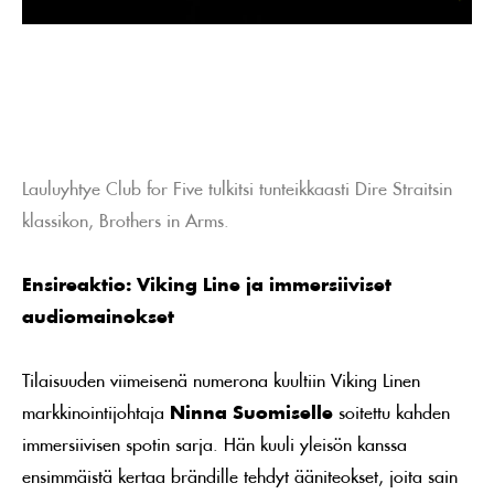
Lauluyhtye Club for Five tulkitsi tunteikkaasti Dire Straitsin
klassikon, Brothers in Arms.
Ensireaktio: Viking Line ja immersiiviset
audiomainokset
Tilaisuuden viimeisenä numerona kuultiin Viking Linen
markkinointijohtaja
Ninna Suomiselle
soitettu kahden
immersiivisen spotin sarja. Hän kuuli yleisön kanssa
ensimmäistä kertaa brändille tehdyt ääniteokset, joita sain