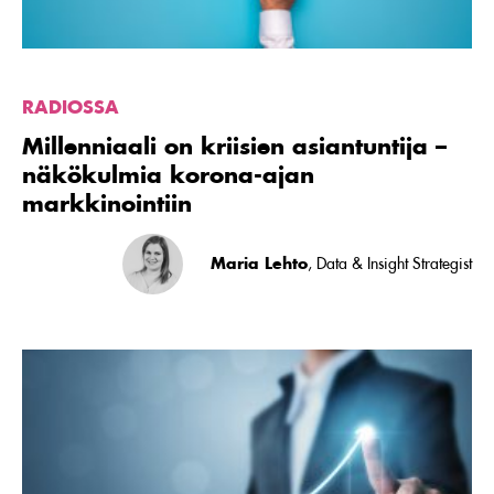
markkinointiin
RADIOSSA
Millenniaali on kriisien asiantuntija –
näkökulmia korona-ajan
markkinointiin
Maria Lehto
, Data & Insight Strategist
Lue
artikkeli
Yllätyksetön
loppuvuosi
tarjoaa
mahdollisuuden
kasvun