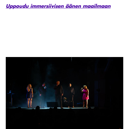
Uppoudu immersiivisen äänen maailmaan