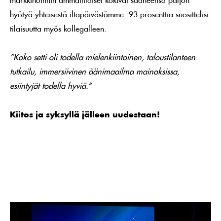
hyötyä yhteisestä iltapäivästämme. 93 prosenttia suosittelisi
tilaisuutta myös kollegalleen.
”Koko setti oli todella mielenkiintoinen, taloustilanteen
tutkailu, immersiivinen äänimaailma mainoksissa,
esiintyjät todella hyviä.”
Kiitos ja syksyllä jälleen uudestaan!