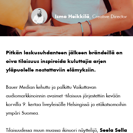
Ismo Heikkilä
, Creative Director
Pitkän laskusuhdanteen jälkeen brändeillä on
oiva tilaisuus inspiroida kuluttajia arjen
yläpuolelle nostattaviin elämyksiin.
Bauer Median kehuttu ja palkittu Vaikuttavan
audiomarkkinoinnin avaimet -tilaisuus järjestettiin kevään
korvilla 9. kertaa liveyleisölle Helsingissä ja etäkatsomoihin
ympäri Suomea.
Tilaisuudessa muun muassa ikinuori näyttelijä,
Seela Sella