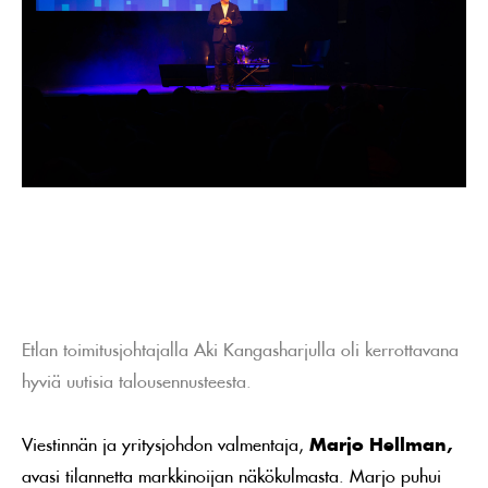
Etlan toimitusjohtajalla Aki Kangasharjulla oli kerrottavana
hyviä uutisia talousennusteesta.
Viestinnän ja yritysjohdon valmentaja,
Marjo Hellman,
avasi tilannetta markkinoijan näkökulmasta. Marjo puhui