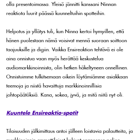
olla presentoimassa. Yleisö jännitti kanssani Ninnan
reaktiota luurit päässä kuunneltuihin spotteihin.
Helpotus ja yllätys tuli, kun Ninna kertoi hymyillen, että
hänen puolestaan nämä voisivat mennä suoraan soittoon
taajuuksille ja digiin. Vaikka Ensireaktion tehtävä ei ole
aina onnistua vaan myös herättää keskustelua
audiomarkkinoinnista, olin hetken häkeltyneen onnellinen.
Onnistuimme tulkitsemaan oikein löytämiämme asiakkaan
teemoja ja niistä havaittuja markkinoinnillisia
johtopäätöksiä. Kana, sokea, jyvä, ja mitä niitä nyt oli.
Kuuntele Ensireaktio-spotit
Tilaisuuden jälkimittaus antoi jälleen loistavia palautteita, ja
markkinoinnin ammattilaiset kokivat saaneensa paljon