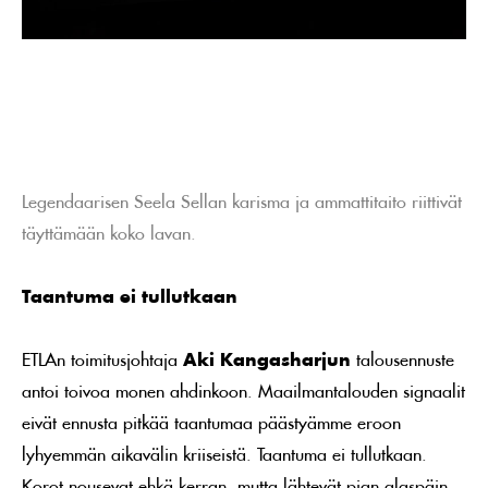
Legendaarisen Seela Sellan karisma ja ammattitaito riittivät
täyttämään koko lavan.
Taantuma ei tullutkaan
ETLAn toimitusjohtaja
Aki Kangasharjun
talousennuste
antoi toivoa monen ahdinkoon. Maailmantalouden signaalit
eivät ennusta pitkää taantumaa päästyämme eroon
lyhyemmän aikavälin kriiseistä. Taantuma ei tullutkaan.
Korot nousevat ehkä kerran, mutta lähtevät pian alaspäin,