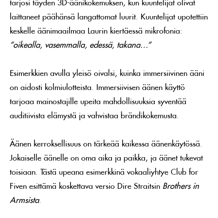
tarjosi täyden 3D-äänikokemuksen, kun kuuntelijat olivat
laittaneet päähänsä langattomat luurit. Kuuntelijat upotettiin
keskelle äänimaailmaa Laurin kiertäessä mikrofonia:
”oikealla, vasemmalla, edessä, takana…”
Esimerkkien avulla yleisö oivalsi, kuinka immersiivinen ääni
on aidosti kolmiulotteista. Immersiivisen äänen käyttö
tarjoaa mainostajille upeita mahdollisuuksia syventää
auditiivista elämystä ja vahvistaa brändikokemusta.
Äänen kerroksellisuus on tärkeää kaikessa äänenkäytössä.
Jokaiselle äänelle on oma aika ja paikka, ja äänet tukevat
toisiaan. Tästä upeana esimerkkinä vokaaliyhtye Club for
Fiven esittämä koskettava versio Dire Straitsin
Brothers in
Armsista
.