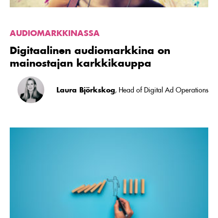
AUDIOMARKKINASSA
Digitaalinen audiomarkkina on
mainostajan karkkikauppa
Laura Björkskog
, Head of Digital Ad Operations
Lue
artikkeli
Millenniaali
on
kriisien
asiantuntija
–
näkökulmia
korona-
ajan