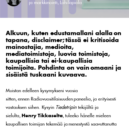
ja markkinointi, LähiTapiola
Alkuun, kuten edustamallani alalla on
tapana, disclaimer; tässä ei kritisoida
mainostajia, medioita,
mediatoimistoja, luovia toimistoja,
kaupallisia tai ei-kaupallisia
toimijoita. Pohdinta on vain omaani ja
sisäistä tuskaani kuvaava.
Muistan edelleen kysymykseni vuosia
sitten, ennen Radiovuositilaisuuden paneelia, ja erityisesti
vastauksen siihen. Kysyin
Tiedetripin
tekijältä ja
sielulta,
Henry Tikkaselta
, tuleeko hänelle mieleen
kaupallisen toimijan tekemää ja menestystä saavuttanutta