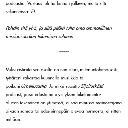
podcastia. Vastaus tuli harkinnan jälkeen, mutta silti
sekunneissa:
EI.
Pohdin sitä yhä, ja siitä pitäisi tulla oma ammatillinen
missioni audion tekemisen suhteen.
*****
Miksi ristiriita sen osalta on niin suuri, miten intohimoisesti
tyttäreni rakastaa kuunnella musiikkia tai
poikani
Urheilucastia
. Ja miksi suosittu
Sijoituskästi
-
podcast, jossa edustamani yrityksen liiketoiminta-
alueen tekeminen on ytimessä, ei saa minussa mainostajana
aikaan samaa tai edes sinnepäin olevaa hurmosta, ei sitten
millään.