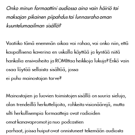
Onko minun formaattini audiossa aina vain häiriö tai
maksajan pikainen piipahdus tai lunnasraha oman
kuuntelumaailman sisällä?
Vaatiiko tämä enemmän aikaa vai rahaa, vai onko niin, että
kaupallisena kaverina en uskalla käyttää ja kyntää niitä
hankalia ensivaiheita ja ROMIttaa heikkoja lukuja? Enkö vain
osaa löytää sellaista sisältöä, jossa
ei puhu mainostajan tarve?
Mainostajien ja luovien toimistojen sisällä on suuria sieluja,
alan trendeillä herkuttelijoita, rohkeita visionäärejä, mutta
silti herkullisempia formaatteja ovat radioiden
omat kanavapromot ja nuo podcastien
parhaat, joissa huiput ovat onnistuneet tekemään audiosta