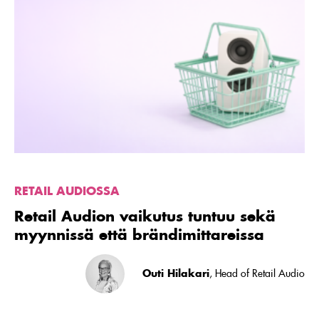
artikkeli
Retail
Audion
vaikutus
tuntuu
sekä
myynnissä
että
brändimittareissa
RETAIL AUDIOSSA
Retail Audion vaikutus tuntuu sekä
myynnissä että brändimittareissa
Outi Hilakari
, Head of Retail Audio