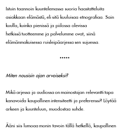
Istuin taannoin kuuntelemassa suoria haastatteluita
asiakkaan elämästä, eli sitä kuuluisaa etnografiaa. Sain
kuulla, kuinka pienissä ja piilossa olevissa
hetkissä tuotteemme ja palvelumme ovat, siinä
elämänmakuisessa ruisleipäarjessa sen sujuessa.
*****
Miten nousisin ajan arvoiseksi?
Mikä arjessa ja audiossa on mainostajan relevantti tapa
kanavoida kaupallinen intensiteetti ja preferenssi? Löytää
arkeen ja kuunteluun, muodostaa suhde.
Ääni siis lumoaa monin tavoin tällä hetkellä, kaupallinen