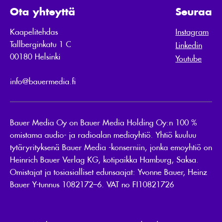
Ota yhteyttä
Seuraa
Kaapelitehdas
Instagram
Tallberginkatu 1 C
Linkedin
00180 Helsinki
Youtube
info@bauermedia.fi
Bauer Media Oy on Bauer Media Holding Oy:n 100 %
omistama audio- ja radioalan mediayhtiö. Yhtiö kuuluu
tytäryrityksenä Bauer Media -konserniin, jonka emoyhtiö on
Heinrich Bauer Verlag KG, kotipaikka Hamburg, Saksa.
Omistajat ja tosiasialliset edunsaajat: Yvonne Bauer, Heinz
Bauer Y-tunnus 1082172–6. VAT no FI10821726