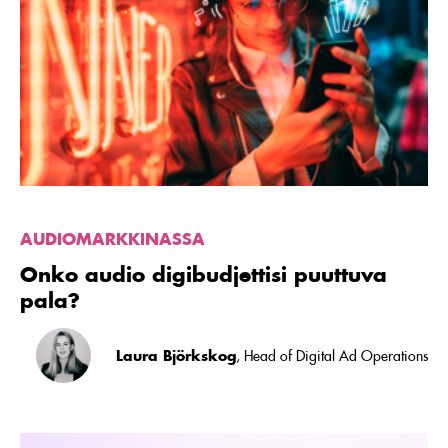
Onko
audio
digibudjettisi
puuttuva
pala?
AUDIOMARKKINASSA
Onko audio digibudjettisi puuttuva
pala?
Laura Björkskog
, Head of Digital Ad Operations
Lue