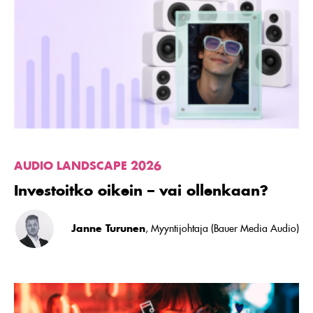
Investoitko
oikein
–
vai
ollenkaan?
AUDIO LANDSCAPE 2026
Investoitko oikein – vai ollenkaan?
Janne Turunen
, Myyntijohtaja (Bauer Media Audio)
Lue
artikkeli