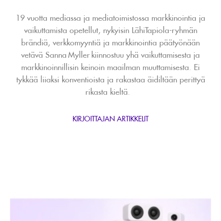
19 vuotta mediassa ja mediatoimistossa markkinointia ja
vaikuttamista opetell
ut,
nykyisin LähiTapiola-ryhmän
brändiä, verkkomyyntiä ja markkinointia päätyönään
vetävä
Sanna
Myller
kiinnostuu yhä vaikuttamisesta ja
markkinoinnillisin keinoin maailman muuttamisesta. Ei
tykkää liiaksi konventioista ja rakastaa äidiltään perittyä
rikasta kieltä.
KIRJOITTAJAN ARTIKKELIT
Lue
artikkeli