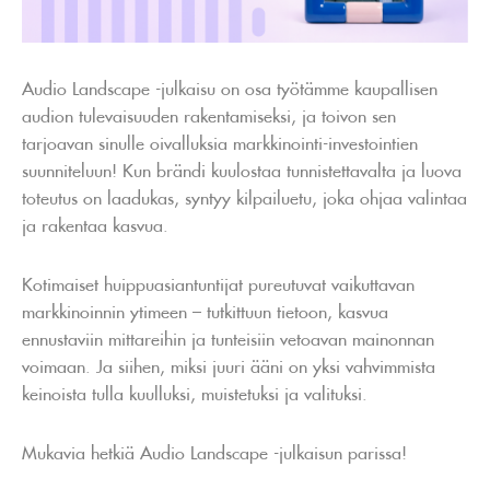
Audio Landscape -julkaisu on osa työtämme kaupallisen
audion tulevaisuuden rakentamiseksi, ja toivon sen
tarjoavan sinulle oivalluksia markkinointi-investointien
suunniteluun! Kun brändi kuulostaa tunnistettavalta ja luova
toteutus on laadukas, syntyy kilpailuetu, joka ohjaa valintaa
ja rakentaa kasvua.
Kotimaiset huippuasiantuntijat pureutuvat vaikuttavan
markkinoinnin ytimeen – tutkittuun tietoon, kasvua
ennustaviin mittareihin ja tunteisiin vetoavan mainonnan
voimaan. Ja siihen, miksi juuri ääni on yksi vahvimmista
keinoista tulla kuulluksi, muistetuksi ja valituksi.
Mukavia hetkiä Audio Landscape -julkaisun parissa!