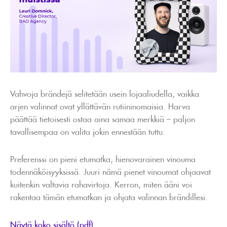
Vahvoja brändejä selitetään usein lojaaliudella, vaikka
arjen valinnat ovat yllättävän rutiininomaisia. Harva
päättää tietoisesti ostaa aina samaa merkkiä – paljon
tavallisempaa on valita jokin ennestään tuttu.
Preferenssi on pieni etumatka, hienovarainen vinouma
todennäköisyyksissä. Juuri nämä pienet vinoumat ohjaavat
kuitenkin valtavia rahavirtoja. Kerron, miten ääni voi
rakentaa tämän etumatkan ja ohjata valinnan brändillesi.
Näytä koko sisältö (pdf)