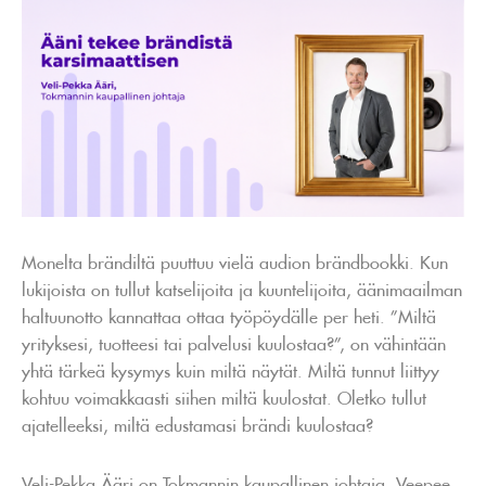
Monelta brändiltä puuttuu vielä audion brändbookki. Kun
lukijoista on tullut katselijoita ja kuuntelijoita, äänimaailman
haltuunotto kannattaa ottaa työpöydälle per heti. ”Miltä
yrityksesi, tuotteesi tai palvelusi kuulostaa?”, on vähintään
yhtä tärkeä kysymys kuin miltä näytät. Miltä tunnut liittyy
kohtuu voimakkaasti siihen miltä kuulostat. Oletko tullut
ajatelleeksi, miltä edustamasi brändi kuulostaa?
Veli-Pekka Ääri on Tokmannin kaupallinen johtaja. Veepee