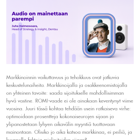
Markkinoinnin vaikuttavuus ja tehokkuus ovat jatkuvia
keskustelunaiheita. Markkinoijalla ja osakkeenomistajalla
on yhteinen tavoite: saada sijoitukselle mahdollisimman
hyvä vastine. ROMI-vaade ei ole ainakaan keventynyt viime
vuosina. Juuri tässä kohtaa tehdään usein ratkaiseva virhe:
optimoidaan prosentteja kokonaiseurojen sijaan ja
ylipanostetaan lyhyen aikavälin myyntiä tuottavaan
mainontaan. Olisiko jo aika katsoa markkinaa, ei peiliä, ja
kuunnella faktoja mielipiteiden sijaan?