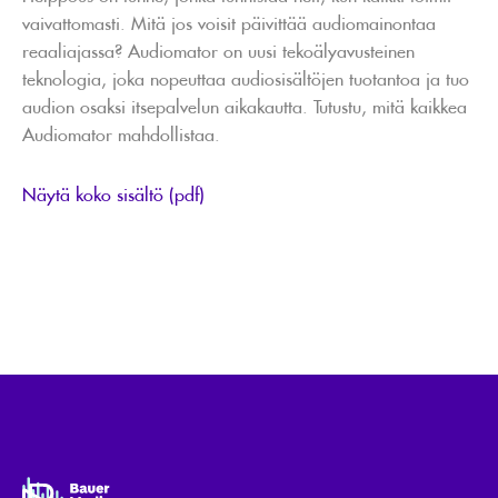
vaivattomasti. Mitä jos voisit päivittää audiomainontaa
reaaliajassa? Audiomator on uusi tekoälyavusteinen
teknologia, joka nopeuttaa audiosisältöjen tuotantoa ja tuo
audion osaksi itsepalvelun aikakautta. Tutustu, mitä kaikkea
Audiomator mahdollistaa.
Näytä koko sisältö (pdf)