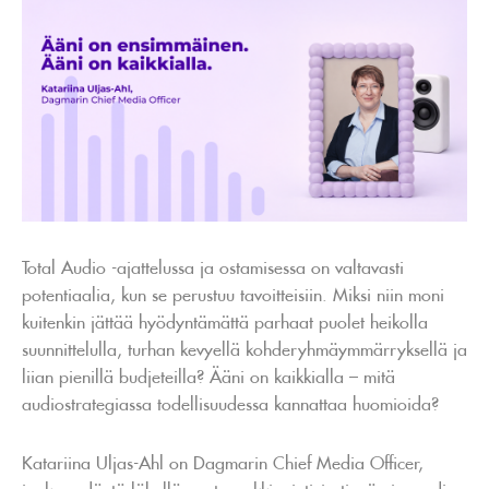
Total Audio -ajattelussa ja ostamisessa on valtavasti
potentiaalia, kun se perustuu tavoitteisiin. Miksi niin moni
kuitenkin jättää hyödyntämättä parhaat puolet heikolla
suunnittelulla, turhan kevyellä kohderyhmäymmärryksellä ja
liian pienillä budjeteilla? Ääni on kaikkialla – mitä
audiostrategiassa todellisuudessa kannattaa huomioida?
Katariina Uljas-Ahl on Dagmarin Chief Media Officer,
jonka sydäntä lähellä ovat markkinointiviestinnän ja median