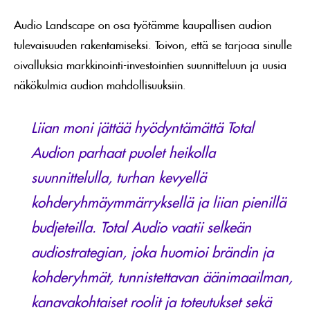
Audio Landscape on osa työtämme kaupallisen audion
tulevaisuuden rakentamiseksi. Toivon, että se tarjoaa sinulle
oivalluksia markkinointi-investointien suunnitteluun ja uusia
näkökulmia audion mahdollisuuksiin.
Liian moni jättää hyödyntämättä Total
Audion parhaat puolet heikolla
suunnittelulla, turhan kevyellä
kohderyhmäymmärryksellä ja liian pienillä
budjeteilla. Total Audio vaatii selkeän
audiostrategian, joka huomioi brändin ja
kohderyhmät, tunnistettavan äänimaailman,
kanavakohtaiset roolit ja toteutukset sekä