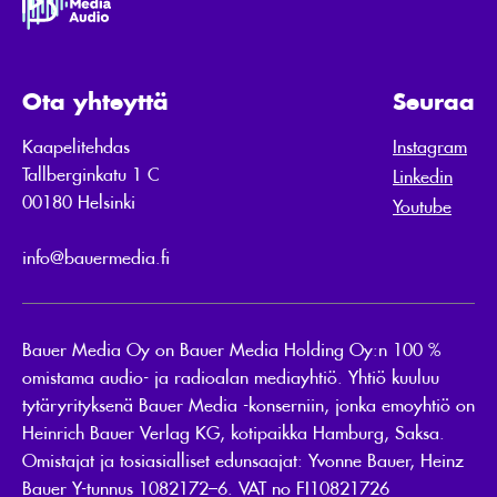
Ota yhteyttä
Seuraa
Kaapelitehdas
Instagram
Tallberginkatu 1 C
Linkedin
00180 Helsinki
Youtube
info@bauermedia.fi
Bauer Media Oy on Bauer Media Holding Oy:n 100 %
omistama audio- ja radioalan mediayhtiö. Yhtiö kuuluu
tytäryrityksenä Bauer Media -konserniin, jonka emoyhtiö on
Heinrich Bauer Verlag KG, kotipaikka Hamburg, Saksa.
Omistajat ja tosiasialliset edunsaajat: Yvonne Bauer, Heinz
Bauer Y-tunnus 1082172–6. VAT no FI10821726