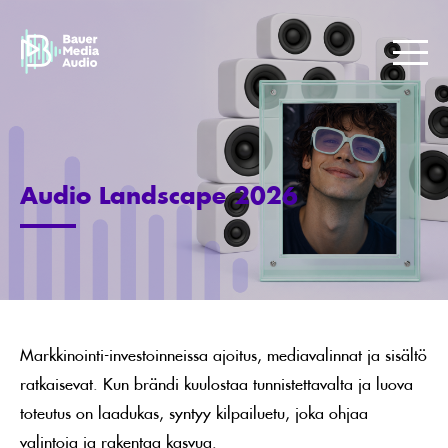
Skip
to
Bauer
content
Media
Me
Jotta
maailma
kuulostaisi
paremmalta.
Audio Landscape 2026
Markkinointi-investoinneissa ajoitus, mediavalinnat ja sisältö
ratkaisevat. Kun brändi kuulostaa tunnistettavalta ja luova
toteutus on laadukas, syntyy kilpailuetu, joka ohjaa
valintoja ja rakentaa kasvua.