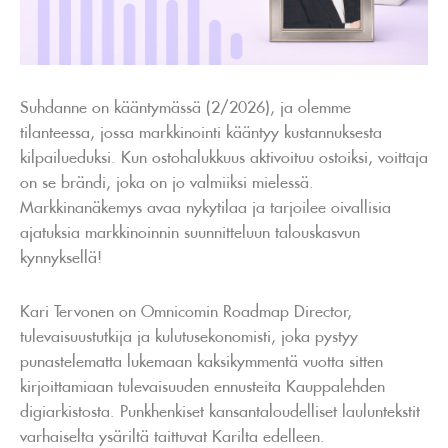
Suhdanne on kääntymässä (2/2026), ja olemme
tilanteessa, jossa markkinointi kääntyy kustannuksesta
kilpailueduksi. Kun ostohalukkuus aktivoituu ostoiksi, voittaja
on se brändi, joka on jo valmiiksi mielessä.
Markkinanäkemys avaa nykytilaa ja tarjoilee oivallisia
ajatuksia markkinoinnin suunnitteluun talouskasvun
kynnyksellä!
Kari Tervonen on Omnicomin Roadmap Director,
tulevaisuustutkija ja kulutusekonomisti, joka pystyy
punastelematta lukemaan kaksikymmentä vuotta sitten
kirjoittamiaan tulevaisuuden ennusteita Kauppalehden
digiarkistosta. Punkhenkiset kansantaloudelliset lauluntekstit
varhaiselta ysäriltä taittuvat Karilta edelleen.