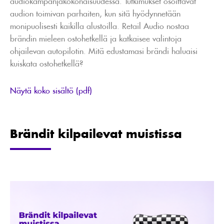
audiokampanjakokonaisuudessa. Tutkimukset osoittavat
audion toimivan parhaiten, kun sitä hyödynnetään
monipuolisesti kaikilla alustoilla. Retail Audio nostaa
brändin mieleen ostohetkellä ja katkaisee valintoja
ohjailevan autopilotin. Mitä edustamasi brändi haluaisi
kuiskata ostohetkellä?
Näytä koko sisältö (pdf)
Brändit kilpailevat muistissa