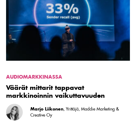
Väärät
mittarit
tappavat
markkinoinnin
vaikuttavuuden
AUDIOMARKKINASSA
Väärät mittarit tappavat
markkinoinnin vaikuttavuuden
Marjo Liikonen
, Yrittäjä, Maddie Marketing &
Creative Oy