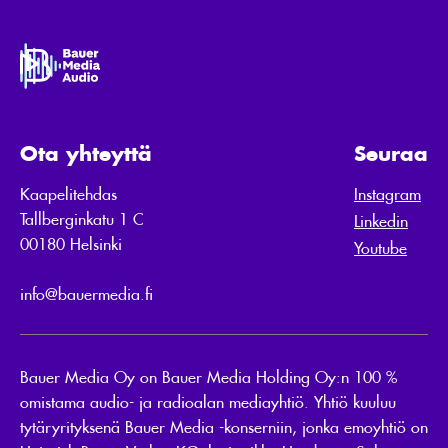
Ota yhteyttä
Seuraa
Kaapelitehdas
Instagram
Tallberginkatu 1 C
Linkedin
00180 Helsinki
Youtube
info@bauermedia.fi
Bauer Media Oy on Bauer Media Holding Oy:n 100 %
omistama audio- ja radioalan mediayhtiö. Yhtiö kuuluu
tytäryrityksenä Bauer Media -konserniin, jonka emoyhtiö on