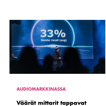
Lue
artikkeli
Väärät
mittarit
tappavat
markkinoinnin
vaikuttavuuden
AUDIOMARKKINASSA
Väärät mittarit tappavat