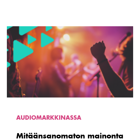
Lue
artikkeli
Mitäänsanomaton
mainonta
tulee
kalliiksi
AUDIOMARKKINASSA
Mitäänsanomaton mainonta