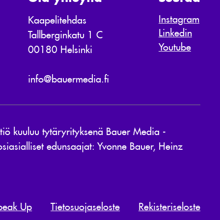
Instagram
Kaapelitehdas
Linkedin
Tallberginkatu 1 C
Youtube
00180 Helsinki
info@bauermedia.fi
ö kuuluu tytäryrityksenä Bauer Media -
siasialliset edunsaajat: Yvonne Bauer, Heinz
peak Up
Tietosuojaseloste
Rekisteriseloste