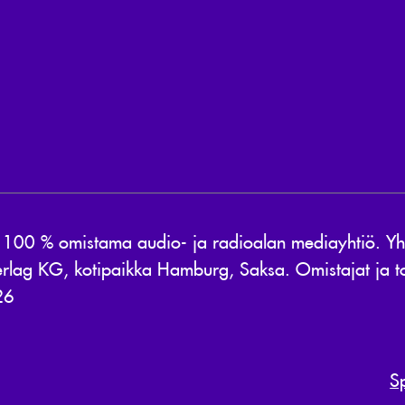
0 % omistama audio- ja radioalan mediayhtiö. Yhti
rlag KG, kotipaikka Hamburg, Saksa. Omistajat ja to
26
S