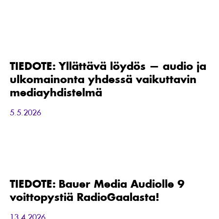
TIEDOTE:
Yllättävä
löydös
—
TIEDOTE: Yllättävä löydös — audio ja
audio
ulkomainonta yhdessä vaikuttavin
ja
ulkomainonta
mediayhdistelmä
yhdessä
vaikuttavin
5.5.2026
mediayhdistelmä
TIEDOTE:
Bauer
Media
Audiolle
TIEDOTE: Bauer Media Audiolle 9
9
voittopystiä RadioGaalasta!
voittopystiä
RadioGaalasta!
13.4.2026