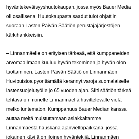
hyväntekeväisyyshuutokaupan, jossa myös Bauer Media
oli osallisena. Huutokaupasta saadut tulot ohjattiin
suoraan Lasten Päivän Säätiön perustajajärjestöjen
kärkihankkeisiin.
– Linnanmäelle on erityisen tärkeää, että kumppaneiden
arvomaailmaan kuuluu hyvän tekeminen ja hyvän olon
tuottaminen. Lasten Päivän Säätiö on Linnanmäen
Huvipuistoa pyörittämällä kerännyt varoja suomalaiselle
lastensuojelutyölle jo 65 vuoden ajan. Silti säätiön tärkeä
tehtävä on monelle Linnanmäellä huvittelevalle vielä
melko tuntematon. Kumppanuus Bauer Median kanssa
auttaa meitä muistuttamaan asiakkaitamme
Linnanmäestä hauskana ajanviettopaikkana, jossa
jokainen kävijä on iloinen hyväntekijä, Linnanmäen