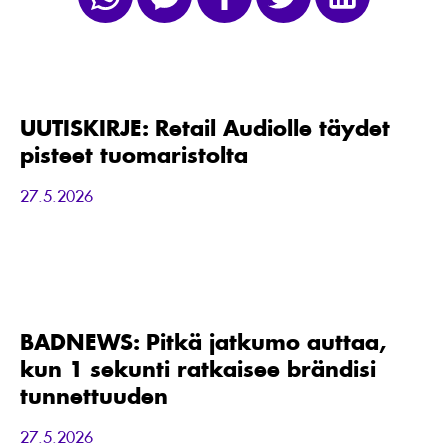
UUTISKIRJE:
Retail
Audiolle
täydet
UUTISKIRJE: Retail Audiolle täydet
pisteet
pisteet tuomaristolta
tuomaristolta
27.5.2026
BADNEWS:
Pitkä
jatkumo
auttaa,
BADNEWS: Pitkä jatkumo auttaa,
kun
kun 1 sekunti ratkaisee brändisi
1
sekunti
tunnettuuden
ratkaisee
brändisi
27.5.2026
tunnettuuden