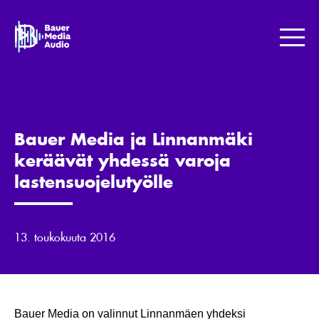
Skip
to
Bauer
content
Media
Me
Jotta
maailma
kuulostaisi
paremmalta.
Bauer Media ja Linnanmäki
keräävät yhdessä varoja
lastensuojelutyölle
13. toukokuuta 2016
Bauer Media on valinnut Linnanmäen yhdeksi