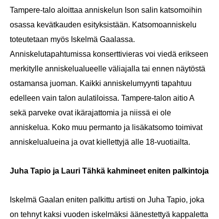
Tampere-talo aloittaa anniskelun Ison salin katsomoihin
osassa kevätkauden esityksistään. Katsomoanniskelu
toteutetaan myös Iskelmä Gaalassa.
Anniskelutapahtumissa konserttivieras voi viedä erikseen
merkitylle anniskelualueelle väliajalla tai ennen näytöstä
ostamansa juoman. Kaikki anniskelumyynti tapahtuu
edelleen vain talon aulatiloissa. Tampere-talon aitio A
sekä parveke ovat ikärajattomia ja niissä ei ole
anniskelua. Koko muu permanto ja lisäkatsomo toimivat
anniskelualueina ja ovat kiellettyjä alle 18-vuotiailta.
Juha Tapio ja Lauri Tähkä kahmineet eniten palkintoja
Iskelmä Gaalan eniten palkittu artisti on Juha Tapio, joka
on tehnyt kaksi vuoden iskelmäksi äänestettyä kappaletta