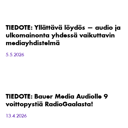
TIEDOTE:
Yllättävä
löydös
—
TIEDOTE: Yllättävä löydös — audio ja
audio
ulkomainonta yhdessä vaikuttavin
ja
ulkomainonta
mediayhdistelmä
yhdessä
vaikuttavin
5.5.2026
mediayhdistelmä
TIEDOTE:
Bauer
Media
Audiolle
TIEDOTE: Bauer Media Audiolle 9
9
voittopystiä RadioGaalasta!
voittopystiä
RadioGaalasta!
13.4.2026