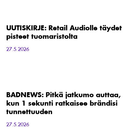
UUTISKIRJE:
Retail
Audiolle
täydet
UUTISKIRJE: Retail Audiolle täydet
pisteet
pisteet tuomaristolta
tuomaristolta
27.5.2026
BADNEWS:
Pitkä
jatkumo
auttaa,
BADNEWS: Pitkä jatkumo auttaa,
kun
kun 1 sekunti ratkaisee brändisi
1
sekunti
tunnettuuden
ratkaisee
brändisi
27.5.2026
tunnettuuden