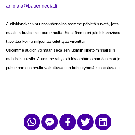
ari.ojala@bauermedia.fi
Audiobisneksen suunnannäyttäjinä teemme päivittäin työtä, jotta
maailma kuulostaisi paremmalta. Sisältömme eri jakelukanavissa
tavoittaa kolme miljoonaa kuluttajaa viikoittain.
Uskomme audion voimaan sekä sen luomiin liiketoiminnallisiin
mahdollisuuksiin. Autamme yrityksiä löytämään oman äänensä ja
puhumaan sen avulla vaikuttavasti ja kohderyhmiä kiinnostavasti.