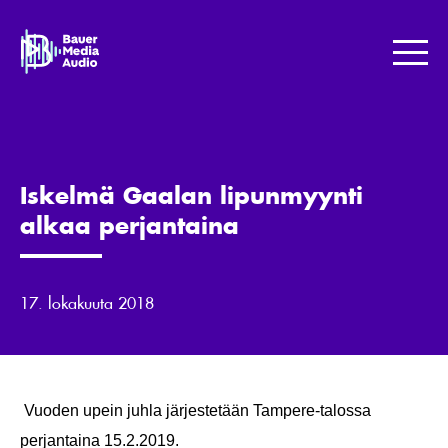
Skip
to
Bauer
content
Media
Me
Jotta
maailma
kuulostaisi
paremmalta.
Iskelmä Gaalan lipunmyynti
alkaa perjantaina
17. lokakuuta 2018
Vuoden upein juhla järjestetään Tampere-talossa
perjantaina 15.2.2019.