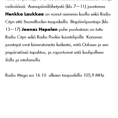
radioääniä. Aamupäivälähetystä (klo 7—11) juontavaa
Henkka Laukkaa
on voinut aiemmin kuulla sekä Radio
Cityn että SuomiRockin taajuuksilla. Iltapäiväjuontaja (klo
13—17)
Joonas Hepolan
puhe puolestaan on tuttu
Radio Cityn sekä Radio Pookin kuuntelijoille. Kanavan
juontajat ovat kiinnostuneita kaikesta, mitä Oulussa ja sen
ympäristössä tapahtuu, ja raportoivat siitä kuulijoilleen
ilolla ja intohimolla.
Radio Mega soi 16.10. alkaen taajuudella 105,9 MHz.