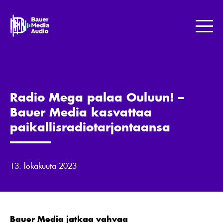
Skip
to
Bauer
content
Media
Me
Jotta
maailma
kuulostaisi
paremmalta.
Radio Mega palaa Ouluun! –
Bauer Media kasvattaa
paikallisradiotarjontaansa
13. lokakuuta 2023
Bauer Media jatkaa vahvaa