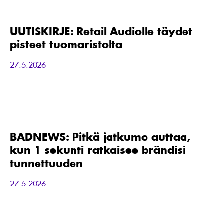
Retail
Audiolle
täydet
UUTISKIRJE: Retail Audiolle täydet
pisteet
pisteet tuomaristolta
tuomaristolta
27.5.2026
BADNEWS:
Pitkä
jatkumo
auttaa,
BADNEWS: Pitkä jatkumo auttaa,
kun
kun 1 sekunti ratkaisee brändisi
1
sekunti
tunnettuuden
ratkaisee
brändisi
27.5.2026
tunnettuuden