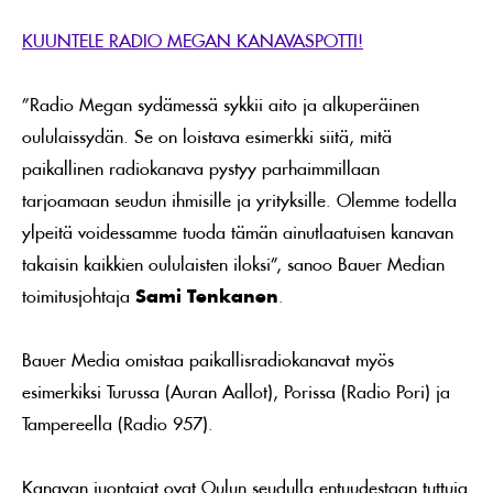
KUUNTELE RADIO MEGAN KANAVASPOTTI!
”Radio Megan sydämessä sykkii aito ja alkuperäinen
oululaissydän. Se on loistava esimerkki siitä, mitä
paikallinen radiokanava pystyy parhaimmillaan
tarjoamaan seudun ihmisille ja yrityksille. Olemme todella
ylpeitä voidessamme tuoda tämän ainutlaatuisen kanavan
takaisin kaikkien oululaisten iloksi”, sanoo Bauer Median
toimitusjohtaja
Sami Tenkanen
.
Bauer Media omistaa paikallisradiokanavat myös
esimerkiksi Turussa (Auran Aallot), Porissa (Radio Pori) ja
Tampereella (Radio 957).
Kanavan juontajat ovat Oulun seudulla entuudestaan tuttuja