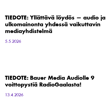
TIEDOTE:
Yllättävä
löydös
—
TIEDOTE: Yllättävä löydös — audio ja
audio
ulkomainonta yhdessä vaikuttavin
ja
ulkomainonta
mediayhdistelmä
yhdessä
vaikuttavin
5.5.2026
mediayhdistelmä
TIEDOTE:
Bauer
Media
Audiolle
TIEDOTE: Bauer Media Audiolle 9
9
voittopystiä RadioGaalasta!
voittopystiä
RadioGaalasta!
13.4.2026